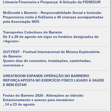
Literacia Financeira e Poupança: A Solução da FIDSEGUR
McDonald s Barreiro - Responsabilidade Social e Inclusão
Proporciona visita à KidZania a 40 crianças acompanhadas
pela Associação NÓS
Transportes Colectivos do Barreiro
De 3 a 28 de agosto em vigor os horários designados de
«Agosto»
OUT.FEST - Festival Internacional de Música Exploratória
do Barreiro
Quatro dias de concertos, instalações, caminhadas,
conversas e
GREATBOOM EXPANDE OPERAÇÃO NO BARREIRO
REFORÇA APOSTA NO EXERCÍCIO FÍSICO LIGADO À SAÚDE
E BEM-ESTAR
Festas do Barreiro 2026 - Alterações ao trânsito
Estacionamento e acesso para moradores
, 14 a 23 de agosto