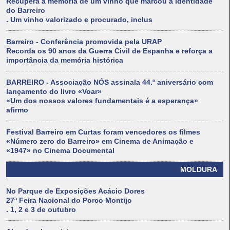
Recupera a memória de um vinho que marcou a identidade
do Barreiro
. Um vinho valorizado e procurado, inclus
Barreiro - Conferência promovida pela URAP
Recorda os 90 anos da Guerra Civil de Espanha e reforça a
importância da memória histórica
BARREIRO - Associação NÓS assinala 44.º aniversário com
lançamento do livro «Voar»
«Um dos nossos valores fundamentais é a esperança»
afirmo
Festival Barreiro em Curtas foram vencedores os filmes
«Número zero do Barreiro» em Cinema de Animação e
«1947» no Cinema Documental
MOLDURA
No Parque de Exposições Acácio Dores
27ª Feira Nacional do Porco Montijo
. 1, 2 e 3 de outubro