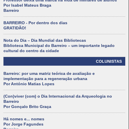
Professor deixa uma marca na vida de milhares de alunos
Por Isabel Mateus Braga
Barreiro
BARREIRO - Por dentro dos dias
GRATIDÃO!
Nota do Dia – Dia Mundial das Bibliotecas
Biblioteca Municipal do Barreiro – um importante legado
cultural do centro da cidade
COLUNISTAS
Barreiro: por uma matriz teórica de avaliação e
implementação para a regeneração urbana
Por António Matias Lopes
(Con)viver (com) o Dia Internacional da Arqueologia no
Barreiro
Por Gonçalo Brito Graça
Há nomes e... nomes
Por Jorge Fagundes