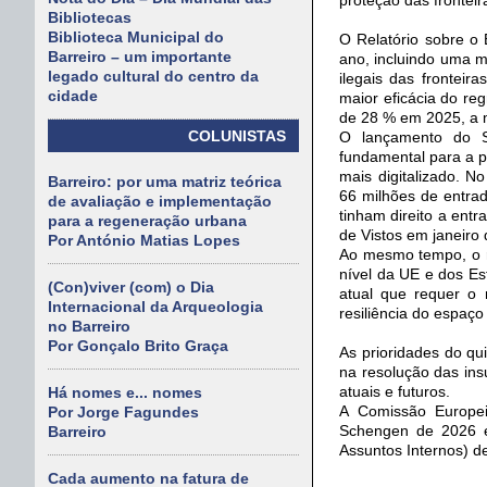
Bibliotecas
Biblioteca Municipal do
O Relatório sobre o 
Barreiro – um importante
ano, incluindo uma m
legado cultural do centro da
ilegais das frontei
cidade
maior eficácia do r
de 28 % em 2025, a m
COLUNISTAS
O lançamento do S
fundamental para a p
mais digitalizado. 
Barreiro: por uma matriz teórica
66 milhões de entra
de avaliação e implementação
tinham direito a ent
para a regeneração urbana
de Vistos em janeiro
Por António Matias Lopes
Ao mesmo tempo, o r
nível da UE e dos Es
(Con)viver (com) o Dia
atual que requer o 
Internacional da Arqueologia
resiliência do espaç
no Barreiro
Por Gonçalo Brito Graça
As prioridades do qu
na resolução das ins
atuais e futuros.
Há nomes e... nomes
A Comissão Europei
Por Jorge Fagundes
Schengen de 2026 e
Barreiro
Assuntos Internos) d
Cada aumento na fatura de