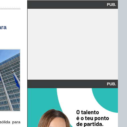
PUB.
ara
PUB.
sólida para