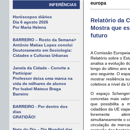
europa
INFERÊNCIAS
Horóscopos diários
Relatório da 
Dia 6 agosto 2026
Mostra que es
Por Maria Helena
futuro
BARREIRO – Rosto da Semana>
António Matias Lopes conclui
Doutoramento em Sociologia:
A Comissão Europeia 
Cidades e Culturas Urbanas
Relatório sobre o Es
analisa a evolução 
Janela da Cidade - Convite a
longo do último ano e
Participar
ano seguinte. O esp
Professor deixa uma marca na
mostrar resiliência s
vida de milhares de alunos
coletivos a nível da U
Por Isabel Mateus Braga
O espaço Schengen
Barreiro
concretas mais valo
que possibilita a
BARREIRO - Por dentro dos
cidadãos da UE viajar
dias
livremente além-
GRATIDÃO!
simultaneamente o com
circulação de merca
Nota do Dia – Dia Mundial das
proteção das fronteir