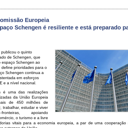
Comissão Europeia
paço Schengen é resiliente e está preparado p
publicou o quinto
tado de Schengen, que
do espaço Schengen ao
 define prioridades para o
aço Schengen continua a
ustentada em esforços
E e a nível nacional.
 é uma das realizações
rizadas da União Europeia
 mais de 450 milhões de
, trabalhar, estudar e viver
fronteiras, apoiando
ércio, o turismo e a livre
dorias vitais para a economia europeia, a par de uma cooperação 
as externas da União.