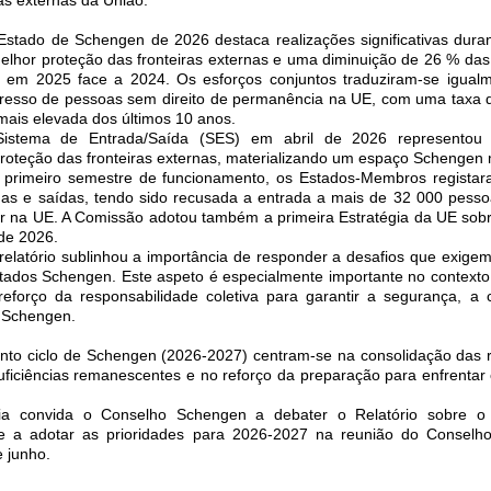
Estado de Schengen de 2026 destaca realizações significativas duran
elhor proteção das fronteiras externas e uma diminuição de 26 % da
ras em 2025 face a 2024. Os esforços conjuntos traduziram-se igua
egresso de pessoas sem direito de permanência na UE, com uma taxa 
ais elevada dos últimos 10 anos.
istema de Entrada/Saída (SES) em abril de 2026 represento
roteção das fronteiras externas, materializando um espaço Schengen m
No primeiro semestre de funcionamento, os Estados-Membros regista
das e saídas, tendo sido recusada a entrada a mais de 32 000 pess
rar na UE. A Comissão adotou também a primeira Estratégia da UE sobre
 de 2026.
elatório sublinhou a importância de responder a desafios que exige
tados Schengen. Este aspeto é especialmente importante no contexto 
reforço da responsabilidade coletiva para garantir a segurança, a
o Schengen.
into ciclo de Schengen (2026-2027) centram-se na consolidação das r
uficiências remanescentes e no reforço da preparação para enfrentar 
a convida o Conselho Schengen a debater o Relatório sobre o
 a adotar as prioridades para 2026-2027 na reunião do Conselho 
e junho.