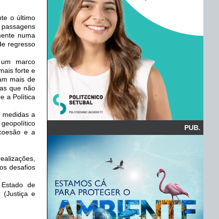
te o último
s passagens
lmente numa
de regresso
u um marco
ais forte e
ram mais de
oas que não
 a Política
m medidas a
geopolítico
PUB.
 coesão e a
ealizações,
os desafios
 Estado de
(Justiça e