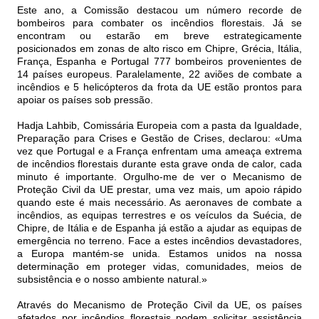
Este ano, a Comissão destacou um número recorde de
bombeiros para combater os incêndios florestais. Já se
encontram ou estarão em breve estrategicamente
posicionados em zonas de alto risco em Chipre, Grécia, Itália,
França, Espanha e Portugal 777 bombeiros provenientes de
14 países europeus. Paralelamente, 22 aviões de combate a
incêndios e 5 helicópteros da frota da UE estão prontos para
apoiar os países sob pressão.
Hadja Lahbib, Comissária Europeia com a pasta da Igualdade,
Preparação para Crises e Gestão de Crises, declarou: «Uma
vez que Portugal e a França enfrentam uma ameaça extrema
de incêndios florestais durante esta grave onda de calor, cada
minuto é importante. Orgulho-me de ver o Mecanismo de
Proteção Civil da UE prestar, uma vez mais, um apoio rápido
quando este é mais necessário. As aeronaves de combate a
incêndios, as equipas terrestres e os veículos da Suécia, de
Chipre, de Itália e de Espanha já estão a ajudar as equipas de
emergência no terreno. Face a estes incêndios devastadores,
a Europa mantém-se unida. Estamos unidos na nossa
determinação em proteger vidas, comunidades, meios de
subsistência e o nosso ambiente natural.»
Através do Mecanismo de Proteção Civil da UE, os países
afetados por incêndios florestais podem solicitar assistência