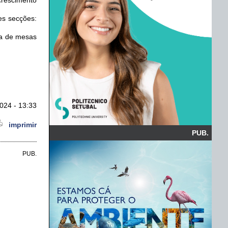
es secções:
na de mesas
024 - 13:33
imprimir
PUB.
PUB.