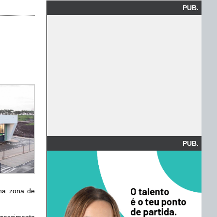
PUB.
PUB.
 na zona de
crescimento