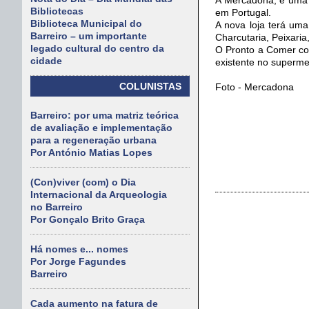
Bibliotecas
em Portugal.
Biblioteca Municipal do
A nova loja terá um
Barreiro – um importante
Charcutaria, Peixaria
legado cultural do centro da
O Pronto a Comer co
cidade
existente no superm
COLUNISTAS
Foto - Mercadona
Barreiro: por uma matriz teórica
de avaliação e implementação
para a regeneração urbana
Por António Matias Lopes
(Con)viver (com) o Dia
Internacional da Arqueologia
no Barreiro
Por Gonçalo Brito Graça
Há nomes e... nomes
Por Jorge Fagundes
Barreiro
Cada aumento na fatura de