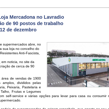
oja Mercadona no Lavradio
ão de 90 postos de trabalho
a 12 de dezembro
de supermercados abre, no
a sua loja no concelho do
Resistentes Anti-Fascista,
em noticia, no site da
riação de cerca de 90
a área de vendas de 1900
 amplos, divididos pelas
ia, Peixaria, Pastelaria e
, Talho, Frutas e Legumes
m self-service e várias opções para levar para casa ou consumir
supermercado.
cadeia de supermercados de origem espanhola, que aposta no seu 