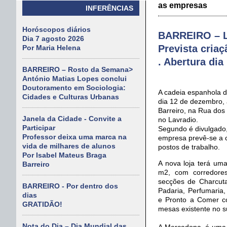
as empresas
INFERÊNCIAS
Horóscopos diários
BARREIRO – L
Dia 7 agosto 2026
Prevista criaç
Por Maria Helena
. Abertura di
BARREIRO – Rosto da Semana>
António Matias Lopes conclui
Doutoramento em Sociologia:
A cadeia espanhola 
Cidades e Culturas Urbanas
dia 12 de dezembro, 
Barreiro, na Rua dos 
Janela da Cidade - Convite a
no Lavradio.
Participar
Segundo é divulgado, 
Professor deixa uma marca na
empresa prevê-se a c
vida de milhares de alunos
postos de trabalho.
Por Isabel Mateus Braga
A nova loja terá um
Barreiro
m2, com corredores
secções de Charcutar
BARREIRO - Por dentro dos
Padaria, Perfumaria
dias
e Pronto a Comer co
GRATIDÃO!
mesas existente no 
Nota do Dia – Dia Mundial das
A Mercadona, é uma 