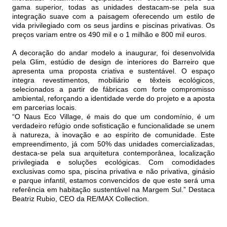
gama superior, todas as unidades destacam-se pela sua
integração suave com a paisagem oferecendo um estilo de
vida privilegiado com os seus jardins e piscinas privativas. Os
preços variam entre os 490 mil e o 1 milhão e 800 mil euros.
A decoração do andar modelo a inaugurar, foi desenvolvida
pela Glim, estúdio de design de interiores do Barreiro que
apresenta uma proposta criativa e sustentável. O espaço
integra revestimentos, mobiliário e têxteis ecológicos,
selecionados a partir de fábricas com forte compromisso
ambiental, reforçando a identidade verde do projeto e a aposta
em parcerias locais.
“O Naus Eco Village, é mais do que um condomínio, é um
verdadeiro refúgio onde sofisticação e funcionalidade se unem
à natureza, à inovação e ao espírito de comunidade. Este
empreendimento, já com 50% das unidades comercializadas,
destaca-se pela sua arquitetura contemporânea, localização
privilegiada e soluções ecológicas. Com comodidades
exclusivas como spa, piscina privativa e não privativa, ginásio
e parque infantil, estamos convencidos de que este será uma
referência em habitação sustentável na Margem Sul.” Destaca
Beatriz Rubio, CEO da RE/MAX Collection.