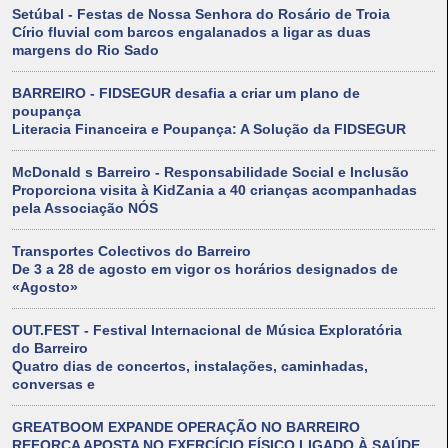
Setúbal - Festas de Nossa Senhora do Rosário de Troia
Círio fluvial com barcos engalanados a ligar as duas
margens do Rio Sado
BARREIRO - FIDSEGUR desafia a criar um plano de
poupança
Literacia Financeira e Poupança: A Solução da FIDSEGUR
McDonald s Barreiro - Responsabilidade Social e Inclusão
Proporciona visita à KidZania a 40 crianças acompanhadas
pela Associação NÓS
Transportes Colectivos do Barreiro
De 3 a 28 de agosto em vigor os horários designados de
«Agosto»
OUT.FEST - Festival Internacional de Música Exploratória
do Barreiro
Quatro dias de concertos, instalações, caminhadas,
conversas e
GREATBOOM EXPANDE OPERAÇÃO NO BARREIRO
REFORÇA APOSTA NO EXERCÍCIO FÍSICO LIGADO À SAÚDE