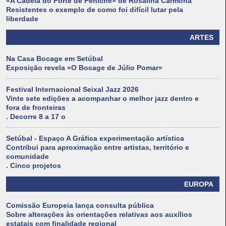
«A Cadeia do Forte de Peniche» de Rosalina Carmona
Resistentes o exemplo de como foi difícil lutar pela
liberdade
ARTES
Na Casa Bocage em Setúbal
Exposição revela «O Bocage de Júlio Pomar»
Festival Internacional Seixal Jazz 2026
Vinte sete edições a acompanhar o melhor jazz dentro e
fora de fronteiras
. Decorre 8 a 17 o
Setúbal - Espaço A Gráfica experimentação artística
Contribui para aproximação entre artistas, território e
comunidade
. Cinco projetos
EUROPA
Comissão Europeia lança consulta pública
Sobre alterações às orientações relativas aos auxílios
estatais com finalidade regional