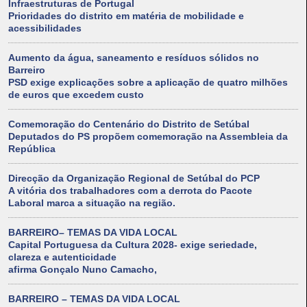
Infraestruturas de Portugal
Prioridades do distrito em matéria de mobilidade e
acessibilidades
Aumento da água, saneamento e resíduos sólidos no
Barreiro
PSD exige explicações sobre a aplicação de quatro milhões
de euros que excedem custo
Comemoração do Centenário do Distrito de Setúbal
Deputados do PS propõem comemoração na Assembleia da
República
Direcção da Organização Regional de Setúbal do PCP
A vitória dos trabalhadores com a derrota do Pacote
Laboral marca a situação na região.
BARREIRO– TEMAS DA VIDA LOCAL
Capital Portuguesa da Cultura 2028- exige seriedade,
clareza e autenticidade
afirma Gonçalo Nuno Camacho,
BARREIRO – TEMAS DA VIDA LOCAL