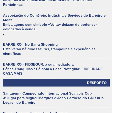
de apoio à atividade marítimo-turística na Doca das
Fontaínhas
Associação do Comércio, Indústria e Serviços do Barreiro e
Moita
Embalagens sem símbolo «Volta» deixam de poder ser
colocadas à venda
.
BARREIRO - No Barra Shopping
Este verão há dinossauros, trampolins e experiências
científicas
BARREIRO - FIDSEGUR, a sua mediadora
Férias Tranquilas? Só com a Casa Protegida! FIDELIDADE
CASA MAIS
DESPORTO
Santarém - Campeonato Internacional Scalabis Cup
3º lugar para Miguel Marques e João Cardoso do GDR «Os
Leças» do Barreiro