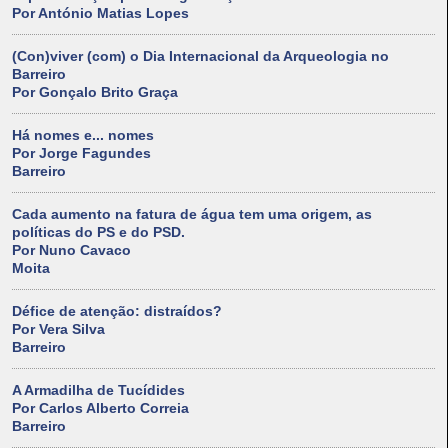
Por António Matias Lopes
(Con)viver (com) o Dia Internacional da Arqueologia no
Barreiro
Por Gonçalo Brito Graça
Há nomes e... nomes
Por Jorge Fagundes
Barreiro
Cada aumento na fatura de água tem uma origem, as
políticas do PS e do PSD.
Por Nuno Cavaco
Moita
Défice de atenção: distraídos?
Por Vera Silva
Barreiro
A Armadilha de Tucídides
Por Carlos Alberto Correia
Barreiro