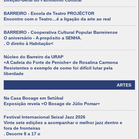
Direção-Geral do Património Cultural
BARREIRO - Escola de Teatro PROJÉCTOR
Encontro com o Teatro…é a ligação da arte ao real
BARREIRO - Cooperativa Cultural Popular Barreirense
O aniversário - A propósito a SENHA.
. O direito à Habitação<
Núcleo do Barreiro da URAP
«A Cadeia do Forte de Peniche» de Rosalina Carmona
Resistentes o exemplo de como foi difícil lutar pela
liberdade
ARTES
Na Casa Bocage em Setúbal
Exposição revela «O Bocage de Júlio Pomar»
Festival Internacional Seixal Jazz 2026
Vinte sete edições a acompanhar o melhor jazz dentro e
fora de fronteiras
. Decorre 8 a 17 o