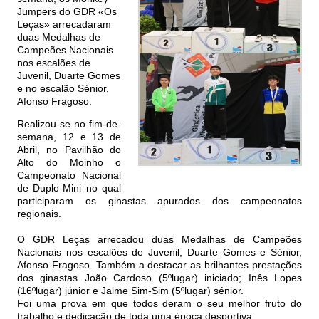
Jumpers do GDR «Os
Leças» arrecadaram
duas Medalhas de
Campeões Nacionais
nos escalões de
Juvenil, Duarte Gomes
e no escalão Sénior,
Afonso Fragoso.
Realizou-se no fim-de-
semana, 12 e 13 de
Abril, no Pavilhão do
Alto do Moinho o
Campeonato Nacional
de Duplo-Mini no qual
participaram os ginastas apurados dos campeonatos
regionais.
O GDR Leças arrecadou duas Medalhas de Campeões
Nacionais nos escalões de Juvenil, Duarte Gomes e Sénior,
Afonso Fragoso. Também a destacar as brilhantes prestações
dos ginastas João Cardoso (5ºlugar) iniciado; Inês Lopes
(16ºlugar) júnior e Jaime Sim-Sim (5ºlugar) sénior.
Foi uma prova em que todos deram o seu melhor fruto do
trabalho e dedicação de toda uma época desportiva.