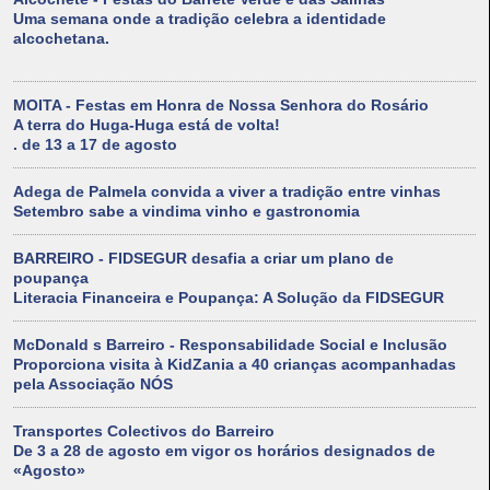
Uma semana onde a tradição celebra a identidade
alcochetana.
MOITA - Festas em Honra de Nossa Senhora do Rosário
A terra do Huga-Huga está de volta!
. de 13 a 17 de agosto
Adega de Palmela convida a viver a tradição entre vinhas
Setembro sabe a vindima vinho e gastronomia
BARREIRO - FIDSEGUR desafia a criar um plano de
poupança
Literacia Financeira e Poupança: A Solução da FIDSEGUR
McDonald s Barreiro - Responsabilidade Social e Inclusão
Proporciona visita à KidZania a 40 crianças acompanhadas
pela Associação NÓS
Transportes Colectivos do Barreiro
De 3 a 28 de agosto em vigor os horários designados de
«Agosto»