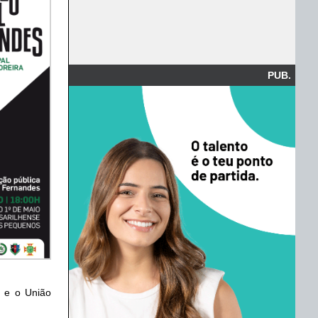
PUB.
e e o União