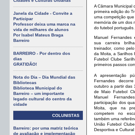
Cidades e Culturas Urbanas
A Câmara Municipal d
primeira edição do T
Janela da Cidade - Convite a
uma competição que
Participar
memória de um dos m
Professor deixa uma marca na
do futebol português.
vida de milhares de alunos
Por Isabel Mateus Braga
Manuel Fernandes é
Barreiro
sua carreira brilh
treinador, como pelo
BARREIRO - Por dentro dos
da Moita, a Sarilhos
dias
Futebol Clube Saril
GRATIDÃO!
primeiros passos como
A apresentação pú
Nota do Dia – Dia Mundial das
Fernandes decorr
Bibliotecas
outubro a partir das
Biblioteca Municipal do
de Maio Futebol Cl
Barreiro – um importante
Manuel Fernand
legado cultural do centro da
participação dos qua
cidade
Moita, que na pre
competem no esca
COLUNISTAS
também uma referênci
União Futebol Clube
Barreiro: por uma matriz teórica
Desportiva e Cultura
de avaliação e implementação