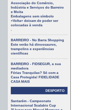
Associação do Comércio,
Indústria e Serviços do Barreiro
e Moita
Embalagens sem símbolo
«Volta» deixam de poder ser
colocadas à venda
.
BARREIRO - No Barra Shopping
Este verão há dinossauros,
trampolins e experiências
científicas
BARREIRO - FIDSEGUR, a sua
mediadora
Férias Tranquilas? Só com a
Casa Protegida! FIDELIDADE
CASA MAIS
DESPORTO
Santarém - Campeonato
Internacional Scalabis Cup
3º lugar para Miguel Marques e