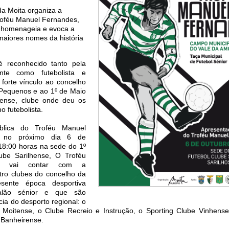
a Moita organiza a
roféu Manuel Fernandes,
 homenageia e evoca a
aiores nomes da história
 reconhecido tanto pela
ante como futebolista e
 forte vínculo ao concelho
 Pequenos e ao 1º de Maio
hense, clube onde deu os
 futebolista.
blica do Troféu Manuel
e no próximo dia 6 de
 18:00 horas na sede do 1º
ube Sarilhense, O Troféu
es vai contar com a
tro clubes do concelho da
sente época desportiva
lão sénior e que são
a do desporto regional: o
 Moitense, o Clube Recreio e Instrução, o Sporting Clube Vinhens
l Banheirense.