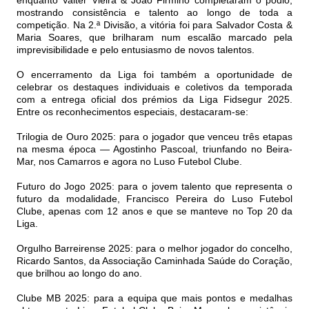
enquanto Valter Vieira & João Firmino completaram o pódio,
mostrando consistência e talento ao longo de toda a
competição. Na 2.ª Divisão, a vitória foi para Salvador Costa &
Maria Soares, que brilharam num escalão marcado pela
imprevisibilidade e pelo entusiasmo de novos talentos.
O encerramento da Liga foi também a oportunidade de
celebrar os destaques individuais e coletivos da temporada
com a entrega oficial dos prémios da Liga Fidsegur 2025.
Entre os reconhecimentos especiais, destacaram-se:
Trilogia de Ouro 2025: para o jogador que venceu três etapas
na mesma época — Agostinho Pascoal, triunfando no Beira-
Mar, nos Camarros e agora no Luso Futebol Clube.
Futuro do Jogo 2025: para o jovem talento que representa o
futuro da modalidade, Francisco Pereira do Luso Futebol
Clube, apenas com 12 anos e que se manteve no Top 20 da
Liga.
Orgulho Barreirense 2025: para o melhor jogador do concelho,
Ricardo Santos, da Associação Caminhada Saúde do Coração,
que brilhou ao longo do ano.
Clube MB 2025: para a equipa que mais pontos e medalhas