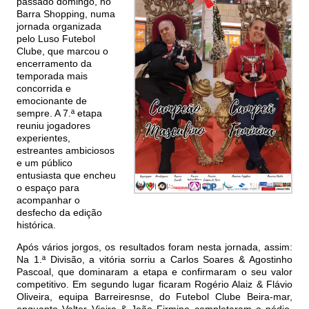
passado domingo, no
Barra Shopping, numa
jornada organizada
pelo Luso Futebol
Clube, que marcou o
encerramento da
temporada mais
concorrida e
emocionante de
sempre. A 7.ª etapa
reuniu jogadores
experientes,
estreantes ambiciosos
e um público
entusiasta que encheu
o espaço para
acompanhar o
desfecho da edição
histórica.
Após vários jorgos, os resultados foram nesta jornada, assim:
Na 1.ª Divisão, a vitória sorriu a Carlos Soares & Agostinho
Pascoal, que dominaram a etapa e confirmaram o seu valor
competitivo. Em segundo lugar ficaram Rogério Alaiz & Flávio
Oliveira, equipa Barreiresnse, do Futebol Clube Beira-mar,