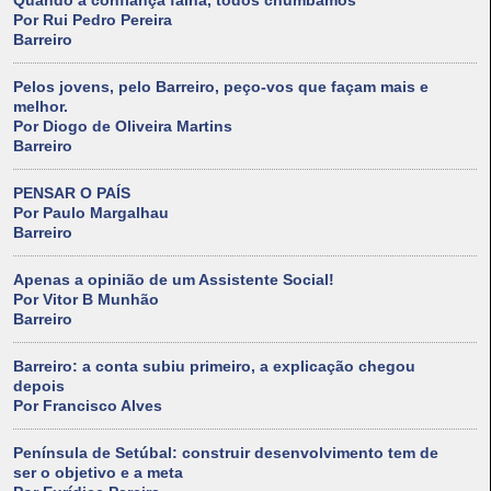
Quando a confiança falha, todos chumbamos
Por Rui Pedro Pereira
Barreiro
Pelos jovens, pelo Barreiro, peço-vos que façam mais e
melhor.
Por Diogo de Oliveira Martins
Barreiro
PENSAR O PAÍS
Por Paulo Margalhau
Barreiro
Apenas a opinião de um Assistente Social!
Por Vitor B Munhão
Barreiro
Barreiro: a conta subiu primeiro, a explicação chegou
depois
Por Francisco Alves
Península de Setúbal: construir desenvolvimento tem de
ser o objetivo e a meta