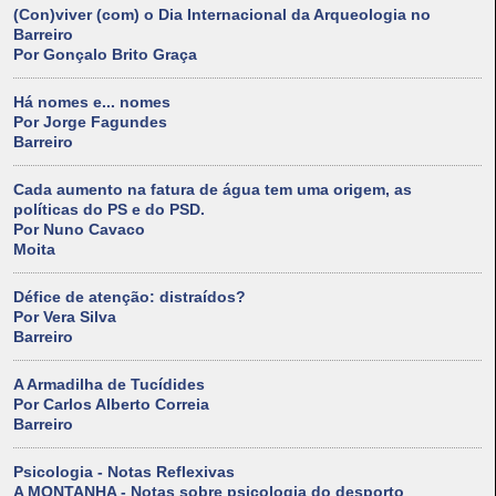
(Con)viver (com) o Dia Internacional da Arqueologia no
Barreiro
Por Gonçalo Brito Graça
Há nomes e... nomes
Por Jorge Fagundes
Barreiro
Cada aumento na fatura de água tem uma origem, as
políticas do PS e do PSD.
Por Nuno Cavaco
Moita
Défice de atenção: distraídos?
Por Vera Silva
Barreiro
A Armadilha de Tucídides
Por Carlos Alberto Correia
Barreiro
Psicologia - Notas Reflexivas
A MONTANHA - Notas sobre psicologia do desporto