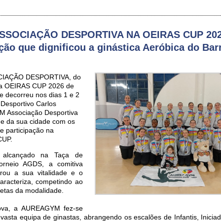
SOCIAÇÃO DESPORTIVA NA OEIRAS CUP 20
ção que dignificou a ginástica Aeróbica do Bar
IAÇÃO DESPORTIVA, do
u na OEIRAS CUP 2026 de
e decorreu nos dias 1 e 2
 Desportivo Carlos
M Associação Desportiva
me da sua cidade com os
de participação na
CUP.
 alcançado na Taça de
orneio AGDS, a comitiva
rou a sua vitalidade e o
caracteriza, competindo ao
letas da modalidade.
rova, a AUREAGYM fez-se
vasta equipa de ginastas, abrangendo os escalões de Infantis, Iniciad