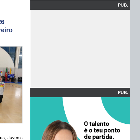
PUB.
26
reiro
PUB.
os, Juvenis