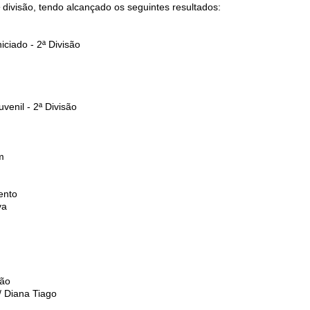
 divisão, tendo alcançado os seguintes resultados:
iciado - 2ª Divisão
venil - 2ª Divisão
m
ento
va
são
/ Diana Tiago