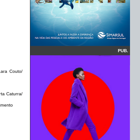
PUB.
Lara Couto/
ta Caturra/
cimento