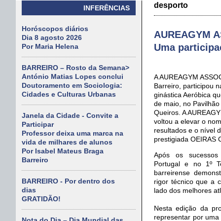
desporto
INFERÊNCIAS
Horóscopos diários
AUREAGYM AS
Dia 8 agosto 2026
Uma participa
Por Maria Helena
BARREIRO – Rosto da Semana>
António Matias Lopes conclui
A AUREAGYM ASSOC
Doutoramento em Sociologia:
Barreiro, participo
Cidades e Culturas Urbanas
ginástica Aeróbica qu
de maio, no Pavilhão
Queiros. A AUREAGY
Janela da Cidade - Convite a
voltou a elevar o no
Participar
resultados e o nível 
Professor deixa uma marca na
prestigiada OEIRAS 
vida de milhares de alunos
Por Isabel Mateus Braga
Após os sucessos
Barreiro
Portugal e no 1º T
barreirense demonst
BARREIRO - Por dentro dos
rigor técnico que a 
dias
lado dos melhores at
GRATIDÃO!
Nesta edição da p
representar por uma 
Nota do Dia – Dia Mundial das