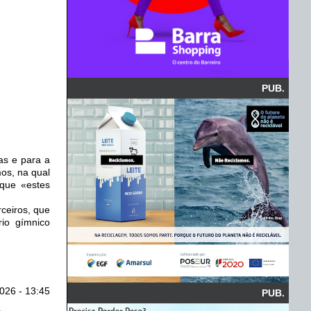
PUB.
as e para a
os, na qual
 que «estes
eiros, que
io gímnico
026 - 13:45
PUB.