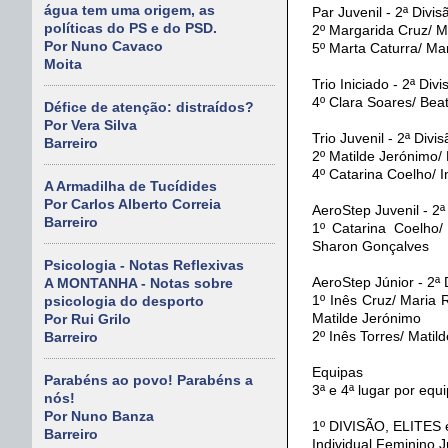
água tem uma origem, as
Par Juvenil - 2ª Divis
políticas do PS e do PSD.
2º Margarida Cruz/ M
Por Nuno Cavaco
5º Marta Caturra/ Ma
Moita
Trio Iniciado - 2ª Divi
4º Clara Soares/ Bea
Défice de atenção: distraídos?
Por Vera Silva
Trio Juvenil - 2ª Divi
Barreiro
2º Matilde Jerónimo/ 
4º Catarina Coelho/ I
A Armadilha de Tucídides
Por Carlos Alberto Correia
AeroStep Juvenil - 2ª
Barreiro
1º Catarina Coelho/
Sharon Gonçalves
Psicologia - Notas Reflexivas
AeroStep Júnior - 2ª 
A MONTANHA - Notas sobre
1º Inês Cruz/ Maria 
psicologia do desporto
Matilde Jerónimo
Por Rui Grilo
2º Inês Torres/ Matil
Barreiro
Equipas
Parabéns ao povo! Parabéns a
3ª e 4ª lugar por equi
nós!
Por Nuno Banza
1º DIVISÃO, ELITE
Barreiro
Individual Feminino J