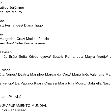
ão
atilde Jerónimo
ria Rita Mouro
são
triz Fernandes/ Diana Tiago
são
Margarida Cruz/ Matilde Felício
nês Brás/ Sofia Krivosheyeva
 Divisão
 Inês Brás/ Sofia Krivosheyeva/ Beatriz Fernandes/ Mayra Araújo/ 
Divisão
Rita Nunes/ Beatriz Marinho/ Margarida Cruz/ Maria Inês Valentim/ Mar
de Felício/ Lia Paulino/ Kyara Chaves/ Maria Rita Mouro/ Gabriella Nas
pas - 2ª divisão
S e 2º APURAMENTO MUNDIAL
únior - 1ª Divisão