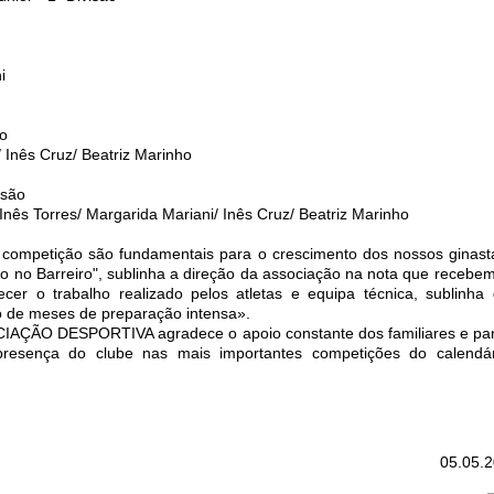
i
ão
 Inês Cruz/ Beatriz Marinho
isão
Inês Torres/ Margarida Mariani/ Inês Cruz/ Beatriz Marinho
competição são fundamentais para o crescimento dos nossos ginast
 no Barreiro", sublinha a direção da associação na nota que recebem
ecer o trabalho realizado pelos atletas e equipa técnica, sublinha
to de meses de preparação intensa».
ÇÃO DESPORTIVA agradece o apoio constante dos familiares e parc
presença do clube nas mais importantes competições do calendár
05.05.2