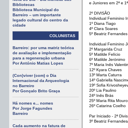
e Juniores em 2ª e 1ª
Bibliotecas
Biblioteca Municipal do
2º DIVISÃO
Barreiro – um importante
Individual Feminino In
legado cultural do centro da
1º Diana Tiago
cidade
4º Clara Soares
5º Beatriz Fernandes
COLUNISTAS
Individual Feminino Ju
Barreiro: por uma matriz teórica
2º Margarida Cruz
de avaliação e implementação
5º Matilde Felício
para a regeneração urbana
6º Matilde Jerónimo
Por António Matias Lopes
7º Maria Inês Valenti
12º Kyara Chaves
13º Marta Caturra
(Con)viver (com) o Dia
14º Gabriella Nascim
Internacional da Arqueologia
19º Sofia Krivosheye
no Barreiro
20º Lia Paulino
Por Gonçalo Brito Graça
24º Inês Brás
25º Maria Rita Mouro
Há nomes e... nomes
26º Catarina Coelho
Por Jorge Fagundes
Barreiro
Par Iniciado - 2ª Divi
3º Beatriz Fernandes
Cada aumento na fatura de