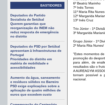
6º Beatriz Marinho
BASTIDORES
7º Inês Torres
11º Maria Rita Nunes
Deputados do Partido
12º Margarida Marian
Socialista de Setúbal
13º Inês Cruz
Querem garantias que
reorganização do INEM não
Trio Júnior - 1ª Divis
reduz resposta de emergência
3º Margarida Mariani/
no distrito
Grupo Júnior - 1ª Div
2º Maria Rita Nunes/ 
Deputados do PSD por Setúbal
apresentam à Infraestruturas de
"Estes momentos de 
Portugal
promoção do desporto
Prioridades do distrito em
para além, de enalt
matéria de mobilidade e
resultados são o fru
acessibilidades
A AUREAGYM ASSOCIA
tornam possível a 
Aumento da água, saneamento
nacional.
e resíduos sólidos no Barreiro
PSD exige explicações sobre a
aplicação de quatro milhões de
euros que excedem custo
Comemoração do Centenário