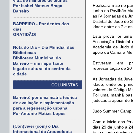
vida de milhares de alunos
Realizaram-se no pa
Por Isabel Mateus Braga
junho no Pavilhão Mu
Barreiro
as IV Jornadas da J
Distrital de Judo de
BARREIRO - Por dentro dos
idade entre os 7 e os
dias
GRATIDÃO!
Esta prova foi uma
Associação Distrita
Academia de Judo d
Nota do Dia – Dia Mundial das
apoio da Câmara Muni
Bibliotecas
Biblioteca Municipal do
Estiveram em p
Barreiro – um importante
representação de 20 
legado cultural do centro da
cidade
As Jornadas da Juve
idade, onde os prin
COLUNISTAS
valores do Código Mo
Foi uma manhã pass
Barreiro: por uma matriz teórica
judocas a apoiar de f
de avaliação e implementação
para a regeneração urbana
Judo Summer Camp 
Por António Matias Lopes
Com o inicio das fér
(Con)viver (com) o Dia
dias 29 de junho a 24
Internacional da Arqueologia
Este evento destina-