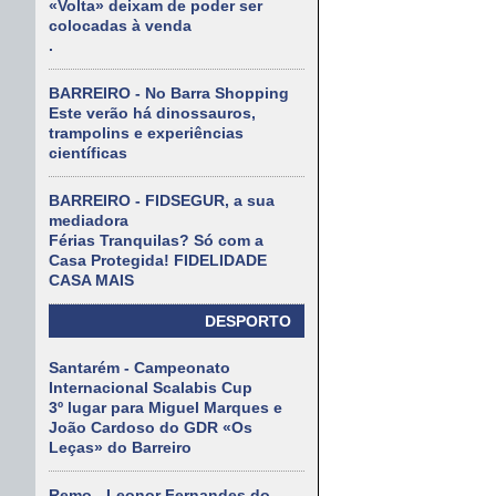
«Volta» deixam de poder ser
colocadas à venda
.
BARREIRO - No Barra Shopping
Este verão há dinossauros,
trampolins e experiências
científicas
BARREIRO - FIDSEGUR, a sua
mediadora
Férias Tranquilas? Só com a
Casa Protegida! FIDELIDADE
CASA MAIS
DESPORTO
Santarém - Campeonato
Internacional Scalabis Cup
3º lugar para Miguel Marques e
João Cardoso do GDR «Os
Leças» do Barreiro
Remo - Leonor Fernandes do