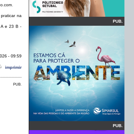
ro.com.
praticar na
PUB.
 A e 23 B -
026 - 09:59
imprimir
PUB.
PUB.