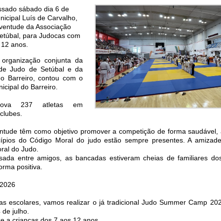
ssado sábado dia 6 de
nicipal Luís de Carvalho,
uventude da Associação
 Setúbal, para Judocas com
 12 anos.
 organização conjunta da
l de Judo de Setúbal e da
o Barreiro, contou com o
cipal do Barreiro.
rova 237 atletas em
clubes.
ntude têm como objetivo promover a competição de forma saudável,
cípios do Código Moral do judo estão sempre presentes. A amiza
ral do Judo.
ada entre amigos, as bancadas estiveram cheias de familiares do
orma positiva.
2026
ias escolares, vamos realizar o já tradicional Judo Summer Camp 202
 de julho.
se a crianças dos 7 aos 12 anos.