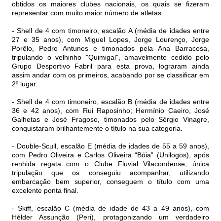
obtidos os maiores clubes nacionais, os quais se fizeram
representar com muito maior número de atletas:
- Shell de 4 com timoneiro, escalão A (média de idades entre
27 e 35 anos), com Miguel Lopes, Jorge Lourenço, Jorge
Porêlo, Pedro Antunes e timonados pela Ana Barracosa,
tripulando o velhinho "Quimigal", amavelmente cedido pelo
Grupo Desportivo Fabril para esta prova, lograram ainda
assim andar com os primeiros, acabando por se classificar em
2º lugar.
- Shell de 4 com timoneiro, escalão B (média de idades entre
36 e 42 anos), com Rui Raposinho; Hermínio Caeiro, José
Galhetas e José Fragoso, timonados pelo Sérgio Vinagre,
conquistaram brilhantemente o título na sua categoria.
- Double-Scull, escalão E (média de idades de 55 a 59 anos),
com Pedro Oliveira e Carlos Oliveira “Bóia” (Unilogos), após
renhida regata com o Clube Fluvial Vilacondense, única
tripulação que os conseguiu acompanhar, utilizando
embarcação bem superior, conseguem o título com uma
excelente ponta final.
- Skiff, escalão C (média de idade de 43 a 49 anos), com
Hélder Assunção (Peri), protagonizando um verdadeiro