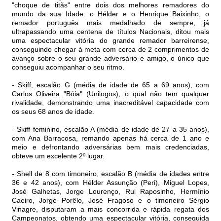
"choque de titãs" entre dois dos melhores remadores do
mundo da sua Idade: o Hélder e o Henrique Baixinho, o
remador português mais medalhado de sempre, já
ultrapassando uma centena de títulos Nacionais, ditou mais
uma espectacular vitória do grande remador barreirense,
conseguindo chegar à meta com cerca de 2 comprimentos de
avanço sobre o seu grande adversário e amigo, o único que
conseguiu acompanhar o seu ritmo.
- Skiff, escalão G (média de idade de 65 a 69 anos), com
Carlos Oliveira "Bóia" (Unilogos), o qual não tem qualquer
rivalidade, demonstrando uma inacreditável capacidade com
os seus 68 anos de idade.
- Skiff feminino, escalão A (média de idade de 27 a 35 anos),
com Ana Barracosa, remando apenas há cerca de 1 ano e
meio e defrontando adversárias bem mais credenciadas,
obteve um excelente 2º lugar.
- Shell de 8 com timoneiro, escalão B (média de idades entre
36 e 42 anos), com Hélder Assunção (Peri), Miguel Lopes,
José Galhetas, Jorge Lourenço, Rui Raposinho, Hermínio
Caeiro, Jorge Porêlo, José Fragoso e o timoneiro Sérgio
Vinagre, disputaram a mais concorrida e rápida regata dos
Campeonatos, obtendo uma espectacular vitória, conseguida