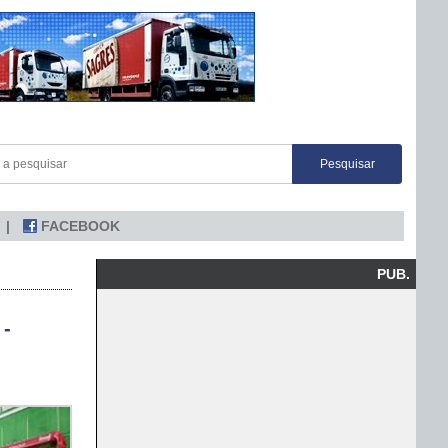
FACEBOOK
PUB.
 -