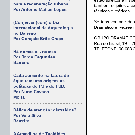
para a regeneração urbana
também sujeitos a e
Por António Matias Lopes
técnicos e teóricos.
Se tens vontade de 
(Con)viver (com) o Dia
Dramático e Recreativ
Internacional da Arqueologia
no Barreiro
GRUPO DRAMÁTICO 
Por Gonçalo Brito Graça
Rua do Brasil, 19 –
TELEFONE: 96 683 21
Há nomes e... nomes
Por Jorge Fagundes
Barreiro
Cada aumento na fatura de
água tem uma origem, as
políticas do PS e do PSD.
Por Nuno Cavaco
Moita
Défice de atenção: distraídos?
Por Vera Silva
Barreiro
A Armadilha de Tucídides