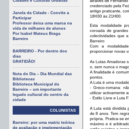
Cidades e Culturas Urbanas
através de Fernando C
credenciado pela Fe
antigo praticante, com
Janela da Cidade - Convite a
18H30 às 21H00.
Participar
Professor deixa uma marca na
Esta modalidade pra
vida de milhares de alunos
coroada de grandes 
Por Isabel Mateus Braga
colectividades que 
Barreiro
Barreiro
Com a modalidade 
BARREIRO - Por dentro dos
proporcionar novas v
dias
GRATIDÃO!
As Lutas Amadoras s
o, sem nunca o mago
A finalidade é comum
Nota do Dia – Dia Mundial das
pontos.
Bibliotecas
A Luta é uma modalid
Biblioteca Municipal do
- Greco-romana: não 
Barreiro – um importante
utilizar activamente
legado cultural do centro da
- Estilo Livre e Luta 
cidade
A Luta está dividida
COLUNISTAS
de 8 anos. Tem regra
própria. Pratica-se
Barreiro: por uma matriz teórica
máximo e é arbitrado
de avaliação e implementação
estão sujeitos a ins