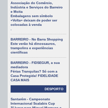
Associação do Comércio,
Indústria e Serviços do Barreiro
e Moita
Embalagens sem símbolo
«Volta» deixam de poder ser
colocadas à venda
.
BARREIRO - No Barra Shopping
Este verão há dinossauros,
trampolins e experiências
científicas
BARREIRO - FIDSEGUR, a sua
mediadora
Férias Tranquilas? Só com a
Casa Protegida! FIDELIDADE
CASA MAIS
DESPORTO
Santarém - Campeonato
Internacional Scalabis Cup
3º lugar para Miguel Marques e