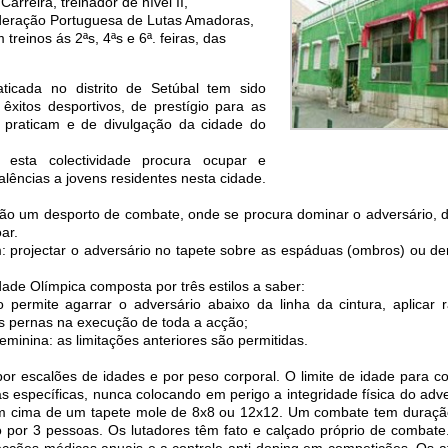
arreira, treinador de nível II,
deração Portuguesa de Lutas Amadoras,
 treinos ás 2ªs, 4ªs e 6ª. feiras, das
ticada no distrito de Setúbal tem sido
êxitos desportivos, de prestígio para as
a praticam e de divulgação da cidade do
esta colectividade procura ocupar e
alências a jovens residentes nesta cidade.
ão um desporto de combate, onde se procura dominar o adversário, 
ar.
: projectar o adversário no tapete sobre as espáduas (ombros) ou der
ade Olímpica composta por três estilos a saber:
permite agarrar o adversário abaixo da linha da cintura, aplicar r
 as pernas na execução de toda a acção;
Feminina: as limitações anteriores são permitidas.
 por escalões de idades e por peso corporal. O limite de idade para c
s específicas, nunca colocando em perigo a integridade física do adve
 em cima de um tapete mole de 8x8 ou 12x12. Um combate tem duraç
 por 3 pessoas. Os lutadores têm fato e calçado próprio de combate.
pecções médicas anuais e a controle anti-doping em competições. Os at