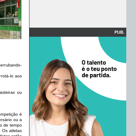
PUB.
derrubando-
rotá-lo aos
asteiras ou
ompetição é
rsário ou a
ão de tempo
 Os atletas
letas estão