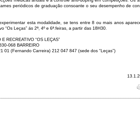
xames periódicos de graduação consoante o seu desempenho de co
experimentar esta modalidade, se tens entre 8 ou mais anos apare
o “Os Leças” ás 2ª, 4º e 6ª.feiras, a partir das 18H30.
E RECREATIVO “OS LEÇAS”
 2830-068 BARREIRO
 01 (Fernando Carreira) 212 047 847 (sede dos “Leças”)
13.1.2