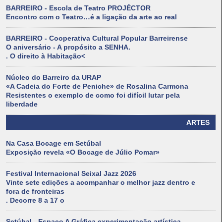
BARREIRO - Escola de Teatro PROJÉCTOR
Encontro com o Teatro…é a ligação da arte ao real
BARREIRO - Cooperativa Cultural Popular Barreirense
O aniversário - A propósito a SENHA.
. O direito à Habitação<
Núcleo do Barreiro da URAP
«A Cadeia do Forte de Peniche» de Rosalina Carmona
Resistentes o exemplo de como foi difícil lutar pela
liberdade
ARTES
Na Casa Bocage em Setúbal
Exposição revela «O Bocage de Júlio Pomar»
Festival Internacional Seixal Jazz 2026
Vinte sete edições a acompanhar o melhor jazz dentro e
fora de fronteiras
. Decorre 8 a 17 o
Setúbal - Espaço A Gráfica experimentação artística