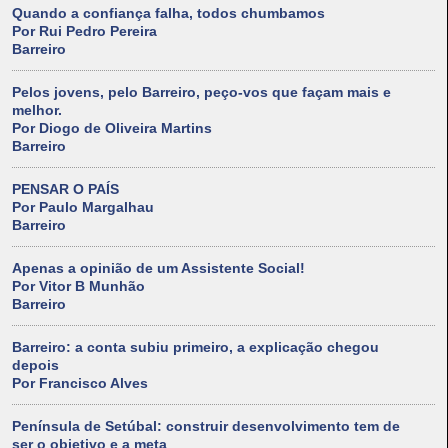
Quando a confiança falha, todos chumbamos
Por Rui Pedro Pereira
Barreiro
Pelos jovens, pelo Barreiro, peço-vos que façam mais e
melhor.
Por Diogo de Oliveira Martins
Barreiro
PENSAR O PAÍS
Por Paulo Margalhau
Barreiro
Apenas a opinião de um Assistente Social!
Por Vitor B Munhão
Barreiro
Barreiro: a conta subiu primeiro, a explicação chegou
depois
Por Francisco Alves
Península de Setúbal: construir desenvolvimento tem de
ser o objetivo e a meta