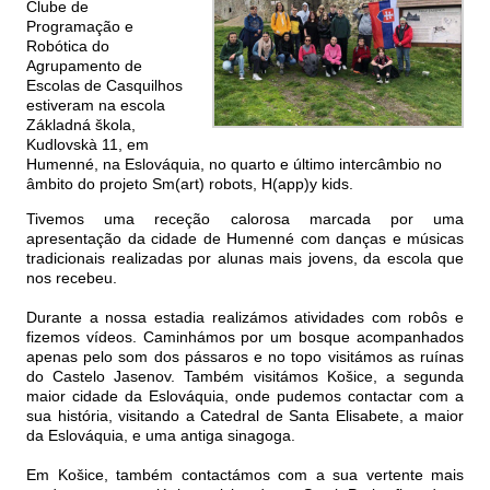
Clube de
Programação e
Robótica do
Agrupamento de
Escolas de Casquilhos
estiveram na escola
Základná škola,
Kudlovskà 11, em
Humenné, na Eslováquia, no quarto e último intercâmbio no
âmbito do projeto Sm(art) robots, H(app)y kids.
Tivemos uma receção calorosa marcada por uma
apresentação da cidade de Humenné com danças e músicas
tradicionais realizadas por alunas mais jovens, da escola que
nos recebeu.
Durante a nossa estadia realizámos atividades com robôs e
fizemos vídeos. Caminhámos por um bosque acompanhados
apenas pelo som dos pássaros e no topo visitámos as ruínas
do Castelo Jasenov. Também visitámos Košice, a segunda
maior cidade da Eslováquia, onde pudemos contactar com a
sua história, visitando a Catedral de Santa Elisabete, a maior
da Eslováquia, e uma antiga sinagoga.
Em Košice, também contactámos com a sua vertente mais