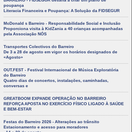
BARREIRO - FIDSEGUR desafia a criar um plano de
poupança
Literacia Financeira e Poupança: A Solução da FIDSEGUR
McDonald s Barreiro - Responsabilidade Social e Inclusão
Proporciona visita à KidZania a 40 crianças acompanhadas
pela Associação NÓS
Transportes Colectivos do Barreiro
De 3 a 28 de agosto em vigor os horários designados de
«Agosto»
OUT.FEST - Festival Internacional de Música Exploratória
do Barreiro
Quatro dias de concertos, instalações, caminhadas,
conversas e
GREATBOOM EXPANDE OPERAÇÃO NO BARREIRO
REFORÇA APOSTA NO EXERCÍCIO FÍSICO LIGADO À SAÚDE
E BEM-ESTAR
Festas do Barreiro 2026 - Alterações ao trânsito
Estacionamento e acesso para moradores