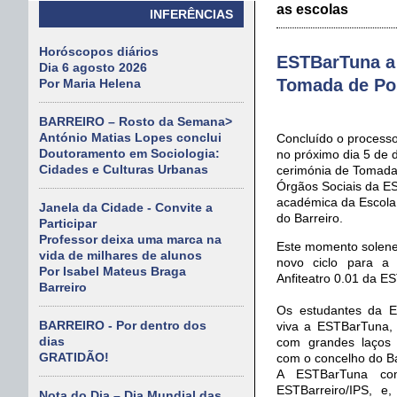
as escolas
INFERÊNCIAS
Horóscopos diários
ESTBarTuna a 
Dia 6 agosto 2026
Tomada de Po
Por Maria Helena
BARREIRO – Rosto da Semana>
António Matias Lopes conclui
Concluído o processo 
Doutoramento em Sociologia:
no próximo dia 5 de 
Cidades e Culturas Urbanas
cerimónia de Tomada
Órgãos Sociais da E
académica da Escola 
Janela da Cidade - Convite a
do Barreiro.
Participar
Professor deixa uma marca na
Este momento solene
vida de milhares de alunos
novo ciclo para a 
Por Isabel Mateus Braga
Anfiteatro 0.01 da ES
Barreiro
Os estudantes da 
BARREIRO - Por dentro dos
viva a ESTBarTuna, 
dias
com grandes laços c
GRATIDÃO!
com o concelho do Ba
A ESTBarTuna cont
ESTBarreiro/IPS, e
Nota do Dia – Dia Mundial das