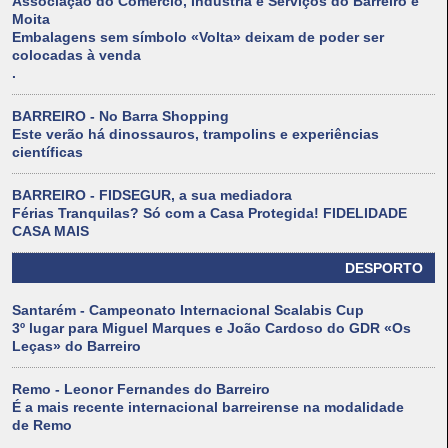
Associação do Comércio, Indústria e Serviços do Barreiro e
Moita
Embalagens sem símbolo «Volta» deixam de poder ser
colocadas à venda
.
BARREIRO - No Barra Shopping
Este verão há dinossauros, trampolins e experiências
científicas
BARREIRO - FIDSEGUR, a sua mediadora
Férias Tranquilas? Só com a Casa Protegida! FIDELIDADE
CASA MAIS
DESPORTO
Santarém - Campeonato Internacional Scalabis Cup
3º lugar para Miguel Marques e João Cardoso do GDR «Os
Leças» do Barreiro
Remo - Leonor Fernandes do Barreiro
É a mais recente internacional barreirense na modalidade
de Remo