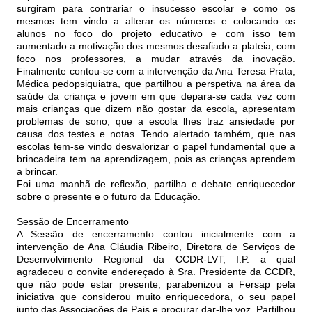
surgiram para contrariar o insucesso escolar e como os
mesmos tem vindo a alterar os números e colocando os
alunos no foco do projeto educativo e com isso tem
aumentado a motivação dos mesmos desafiado a plateia, com
foco nos professores, a mudar através da inovação.
Finalmente contou-se com a intervenção da Ana Teresa Prata,
Médica pedopsiquiatra, que partilhou a perspetiva na área da
saúde da criança e jovem em que depara-se cada vez com
mais crianças que dizem não gostar da escola, apresentam
problemas de sono, que a escola lhes traz ansiedade por
causa dos testes e notas. Tendo alertado também, que nas
escolas tem-se vindo desvalorizar o papel fundamental que a
brincadeira tem na aprendizagem, pois as crianças aprendem
a brincar.
Foi uma manhã de reflexão, partilha e debate enriquecedor
sobre o presente e o futuro da Educação.
Sessão de Encerramento
A Sessão de encerramento contou inicialmente com a
intervenção de Ana Cláudia Ribeiro, Diretora de Serviços de
Desenvolvimento Regional da CCDR-LVT, I.P. a qual
agradeceu o convite endereçado à Sra. Presidente da CCDR,
que não pode estar presente, parabenizou a Fersap pela
iniciativa que considerou muito enriquecedora, o seu papel
junto das Associações de Pais e procurar dar-lhe voz. Partilhou