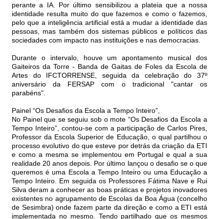
perante a IA. Por último sensibilizou a plateia que a nossa
identidade resulta muito do que fazemos e como o fazemos,
pelo que a inteligência artificial está a mudar a identidade das
pessoas, mas também dos sistemas públicos e políticos das
sociedades com impacto nas instituições e nas democracias.
Durante o intervalo, houve um apontamento musical dos
Gaiteiros da Torre - Banda de Gaitas de Foles da Escola de
Artes do IFCTORRENSE, seguida da celebração do 37º
aniversário da FERSAP com o tradicional "cantar os
parabéns".
Painel “Os Desafios da Escola a Tempo Inteiro”,
No Painel que se seguiu sob o mote “Os Desafios da Escola a
Tempo Inteiro”, contou-se com a participação de Carlos Pires,
Professor da Escola Superior de Educação, o qual partilhou o
processo evolutivo do que esteve por detrás da criação da ETI
e como a mesma se implementou em Portugal e qual a sua
realidade 20 anos depois. Por último lançou o desafio se o que
queremos é uma Escola a Tempo Inteiro ou uma Educação a
Tempo Inteiro. Em seguida os Professores Fátima Nave e Rui
Silva deram a conhecer as boas práticas e projetos inovadores
existentes no agrupamento de Escolas da Boa Água (concelho
de Sesimbra) onde fazem parte da direção e como a ETI está
implementada no mesmo. Tendo partilhado que os mesmos