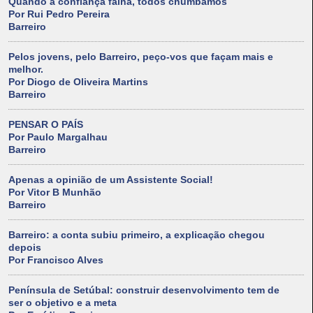
Quando a confiança falha, todos chumbamos
Por Rui Pedro Pereira
Barreiro
Pelos jovens, pelo Barreiro, peço-vos que façam mais e
melhor.
Por Diogo de Oliveira Martins
Barreiro
PENSAR O PAÍS
Por Paulo Margalhau
Barreiro
Apenas a opinião de um Assistente Social!
Por Vitor B Munhão
Barreiro
Barreiro: a conta subiu primeiro, a explicação chegou
depois
Por Francisco Alves
Península de Setúbal: construir desenvolvimento tem de
ser o objetivo e a meta