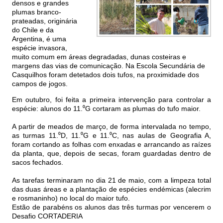
densos e grandes
plumas branco-
prateadas, originária
do Chile e da
Argentina, é uma
espécie invasora,
muito comum em áreas degradadas, dunas costeiras e
margens das vias de comunicação. Na Escola Secundária de
Casquilhos foram detetados dois tufos, na proximidade dos
campos de jogos.
Em outubro, foi feita a primeira intervenção para controlar a
espécie: alunos do 11.⁰G cortaram as plumas do tufo maior.
A partir de meados de março, de forma intervalada no tempo,
as turmas 11.⁰D, 11.⁰G e 11.⁰C, nas aulas de Geografia A,
foram cortando as folhas com enxadas e arrancando as raízes
da planta, que, depois de secas, foram guardadas dentro de
sacos fechados.
As tarefas terminaram no dia 21 de maio, com a limpeza total
das duas áreas e a plantação de espécies endémicas (alecrim
e rosmaninho) no local do maior tufo.
Estão de parabéns os alunos das três turmas por vencerem o
Desafio CORTADERIA