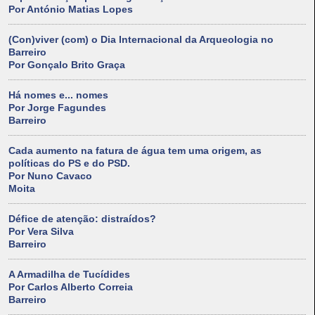
Por António Matias Lopes
(Con)viver (com) o Dia Internacional da Arqueologia no
Barreiro
Por Gonçalo Brito Graça
Há nomes e... nomes
Por Jorge Fagundes
Barreiro
Cada aumento na fatura de água tem uma origem, as
políticas do PS e do PSD.
Por Nuno Cavaco
Moita
Défice de atenção: distraídos?
Por Vera Silva
Barreiro
A Armadilha de Tucídides
Por Carlos Alberto Correia
Barreiro