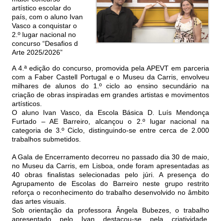
artístico escolar do
país, com o aluno Ivan
Vasco a conquistar o
2.º lugar nacional no
concurso “Desafios d
Arte 2025/2026”
A 4.ª edição do concurso, promovida pela APEVT em parceria
com a Faber Castell Portugal e o Museu da Carris, envolveu
milhares de alunos do 1.º ciclo ao ensino secundário na
criação de obras inspiradas em grandes artistas e movimentos
artísticos.
O aluno Ivan Vasco, da Escola Básica D. Luís Mendonça
Furtado – AE Barreiro, alcançou o 2.º lugar nacional na
categoria de 3.º Ciclo, distinguindo-se entre cerca de 2.000
trabalhos submetidos.
A Gala de Encerramento decorreu no passado dia 30 de maio,
no Museu da Carris, em Lisboa, onde foram apresentadas as
40 obras finalistas selecionadas pelo júri. A presença do
Agrupamento de Escolas do Barreiro neste grupo restrito
reforça o reconhecimento do trabalho desenvolvido no âmbito
das artes visuais.
Sob orientação da professora Ângela Bubezes, o trabalho
apresentado pelo Ivan destacou-se pela criatividade,