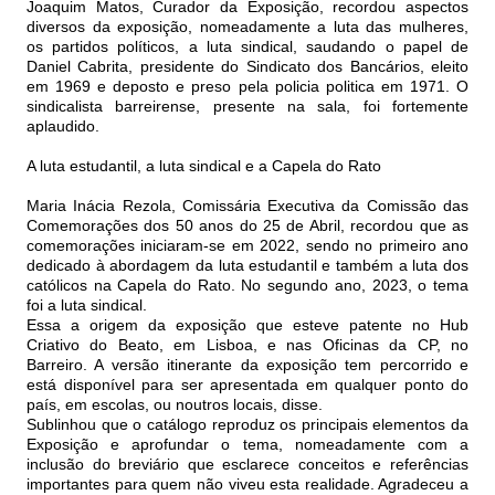
Joaquim Matos, Curador da Exposição, recordou aspectos
diversos da exposição, nomeadamente a luta das mulheres,
os partidos políticos, a luta sindical, saudando o papel de
Daniel Cabrita, presidente do Sindicato dos Bancários, eleito
em 1969 e deposto e preso pela policia politica em 1971. O
sindicalista barreirense, presente na sala, foi fortemente
aplaudido.
A luta estudantil, a luta sindical e a Capela do Rato
Maria Inácia Rezola, Comissária Executiva da Comissão das
Comemorações dos 50 anos do 25 de Abril, recordou que as
comemorações iniciaram-se em 2022, sendo no primeiro ano
dedicado à abordagem da luta estudantil e também a luta dos
católicos na Capela do Rato. No segundo ano, 2023, o tema
foi a luta sindical.
Essa a origem da exposição que esteve patente no Hub
Criativo do Beato, em Lisboa, e nas Oficinas da CP, no
Barreiro. A versão itinerante da exposição tem percorrido e
está disponível para ser apresentada em qualquer ponto do
país, em escolas, ou noutros locais, disse.
Sublinhou que o catálogo reproduz os principais elementos da
Exposição e aprofundar o tema, nomeadamente com a
inclusão do breviário que esclarece conceitos e referências
importantes para quem não viveu esta realidade. Agradeceu a