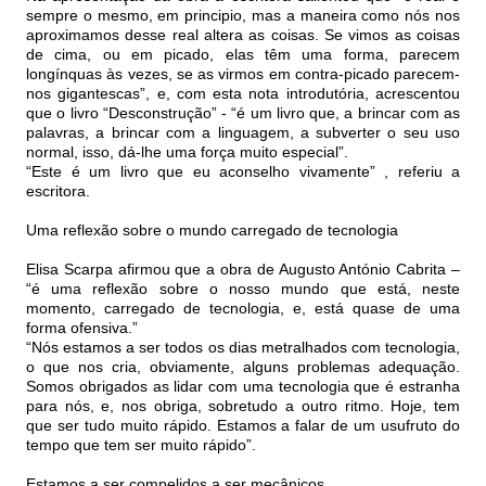
sempre o mesmo, em principio, mas a maneira como nós nos
aproximamos desse real altera as coisas. Se vimos as coisas
de cima, ou em picado, elas têm uma forma, parecem
longínquas às vezes, se as virmos em contra-picado parecem-
nos gigantescas”, e, com esta nota introdutória, acrescentou
que o livro “Desconstrução” - “é um livro que, a brincar com as
palavras, a brincar com a linguagem, a subverter o seu uso
normal, isso, dá-lhe uma força muito especial”.
“Este é um livro que eu aconselho vivamente” , referiu a
escritora.
Uma reflexão sobre o mundo carregado de tecnologia
Elisa Scarpa afirmou que a obra de Augusto António Cabrita –
“é uma reflexão sobre o nosso mundo que está, neste
momento, carregado de tecnologia, e, está quase de uma
forma ofensiva.”
“Nós estamos a ser todos os dias metralhados com tecnologia,
o que nos cria, obviamente, alguns problemas adequação.
Somos obrigados as lidar com uma tecnologia que é estranha
para nós, e, nos obriga, sobretudo a outro ritmo. Hoje, tem
que ser tudo muito rápido. Estamos a falar de um usufruto do
tempo que tem ser muito rápido”.
Estamos a ser compelidos a ser mecânicos