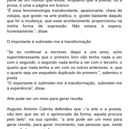
parte de um mundo que existe, enquanto que a poesia, ou a
prosa, é uma a página em branco.
“É essa fenomenologia transbordante, apaixonante, cheia de
volúpia, que gostei na arte poética, e, gostei bastante daquilo
que foi a mudança, que esse acontecimento proporcionou na
minha forma de expressão. Não estava à espera,
honestamente.”, disse
O importante é submeter-me à transformação
“Se eu continuar a escrever, daqui a uns anos, acho
superinteressante que o primeiro livro não tenha nada a ver
com o segundo, o segundo nada tenha a ver com o terceiro, o
quarto que nada tenha a ver com os outros anteriores, e, que
o quarto seja um esqueleto duplicado do primeiro.”, salientou o
poeta
“O importante é submeter-me à transformação, submeter-me
à experiência”, disse.
Arte pode ser um meio para gerar revolta
Augusto António Cabrita defendeu que –“a arte e a poesia,
não tem que ser só o aprimorado da forma, aquela procura
pelo belo”, na sua opinião, “a arte pode ser um meio para
gerar revolta, para gerar movimento, nas pessoas que, neste