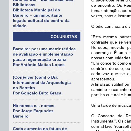
Bibliotecas
de encontro. Os Rei
Biblioteca Municipal do
tomar atenção aos s
Barreiro – um importante
vozes, sons e instrum
legado cultural do centro da
cidade
O ódio continua a di
COLUNISTAS
“Esta mesma narrat
contraste que se ver
Herodes, movido pe
Barreiro: por uma matriz teórica
esperança. É uma im
de avaliação e implementação
nossas comunidades e
para a regeneração urbana
“Um concerto como es
Por António Matias Lopes
contrário do ódio, o
cada voz que se ele
(Con)viver (com) o Dia
acrescentou.
Internacional da Arqueologia
A finalizar, sublinh
no Barreiro
caminho: o caminho d
Por Gonçalo Brito Graça
partilha cultural e h
Uma tarde de musica
Há nomes e... nomes
Por Jorge Fagundes
O Concerto de Rei
Barreiro
Instrumental”. Os câ
com «Have Yourself A
Cada aumento na fatura de