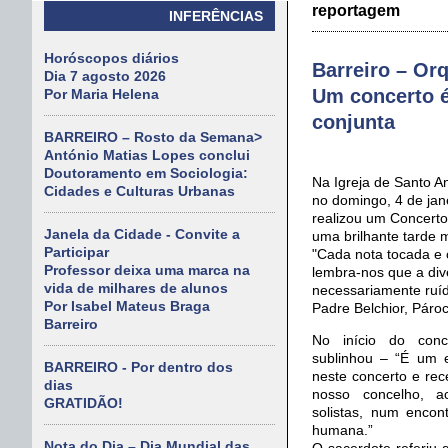
reportagem
INFERÊNCIAS
Horóscopos diários
Barreiro – Or
Dia 7 agosto 2026
Um concerto é
Por Maria Helena
conjunta
BARREIRO – Rosto da Semana>
António Matias Lopes conclui
Doutoramento em Sociologia:
Na Igreja de Santo A
Cidades e Culturas Urbanas
no domingo, 4 de jan
realizou um Concerto
Janela da Cidade - Convite a
uma brilhante tarde m
Participar
"Cada nota tocada e 
Professor deixa uma marca na
lembra-nos que a div
vida de milhares de alunos
necessariamente ruído
Por Isabel Mateus Braga
Padre Belchior, Páro
Barreiro
No início do conc
sublinhou – “É um 
BARREIRO - Por dentro dos
neste concerto e rec
dias
nosso concelho, a
GRATIDÃO!
solistas, num encon
humana.”
Nota do Dia – Dia Mundial das
O sacerdote referiu 