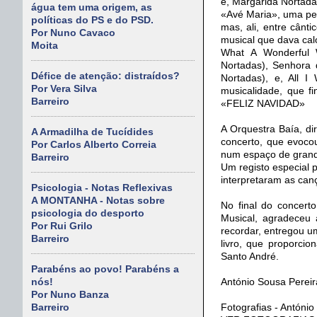
e, Margarida Nortada
água tem uma origem, as
«Avé Maria», uma peç
políticas do PS e do PSD.
mas, ali, entre cânt
Por Nuno Cavaco
musical que dava cal
Moita
What A Wonderful W
Nortadas), Senhora 
Défice de atenção: distraídos?
Nortadas), e, All I
Por Vera Silva
musicalidade, que f
Barreiro
«FELIZ NAVIDAD»
A Orquestra Baía, di
A Armadilha de Tucídides
concerto, que evocou
Por Carlos Alberto Correia
num espaço de grand
Barreiro
Um registo especial 
interpretaram as can
Psicologia - Notas Reflexivas
A MONTANHA - Notas sobre
No final do concerto
psicologia do desporto
Musical, agradeceu 
Por Rui Grilo
recordar, entregou u
Barreiro
livro, que proporci
Santo André.
Parabéns ao povo! Parabéns a
António Sousa Pereir
nós!
Por Nuno Banza
Fotografias - Antóni
Barreiro