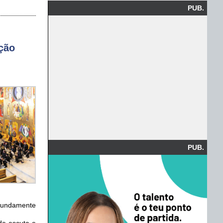
PUB.
ação
PUB.
ofundamente
de escuta e