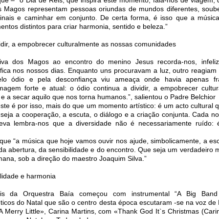
s Magos representam pessoas oriundas de mundos diferentes, soub
inais e caminhar em conjunto. De certa forma, é isso que a música 
entos distintos para criar harmonia, sentido e beleza.”
vidir, a empobrecer culturalmente as nossas comunidades
iva dos Magos ao encontro do menino Jesus recorda-nos, infeli
ifica nos nossos dias. Enquanto uns procuravam a luz, outro reagia
lo ódio e pela desconfiança viu ameaça onde havia apenas fra
agem forte e atual: o ódio continua a dividir, a empobrecer cultu
 a secar aquilo que nos torna humanos.”, salientou o Padre Belchior
te é por isso, mais do que um momento artístico: é um acto cultural q
u seja a cooperação, a escuta, o diálogo e a criação conjunta. Cada n
va lembra-nos que a diversidade não é necessariamente ruído: é
ou que “a música que hoje vamos ouvir nos ajude, simbolicamente, a es
a abertura, da sensibilidade e do encontro. Que seja um verdadeiro
umana, sob a direção do maestro Joaquim Silva.”
lidade e harmonia
s da Orquestra Baía começou com instrumental “A Big Band
nticos do Natal que são o centro desta época escutaram -se na voz de 
 Merry Little», Carina Martins, com «Thank God It`s Christmas (Carin