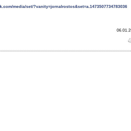
.com/media/set/?vanity=jornalrostos&set=a.1473507734783036
06.01.2