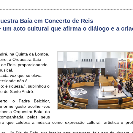
questra Baía em Concerto de Reis
 um acto cultural que afirma o diálogo e a cri
ndré, na Quinta da Lomba,
eiro, a Orquestra Baía
 de Reis, proporcionando
usical.
cada voz que se eleva
ersidade não é
: é riqueza.”, sublinhou o
co de Santo André.
erto, o Padre Belchior,
enorme gosto acolher-vos
eber a Orquestra Baía, do
companhada pelos seus
tro que celebra a música como expressão cultural, artística e pr
que – “o Dia de Reis, que inspira este momento, fala-nos de viagem, 