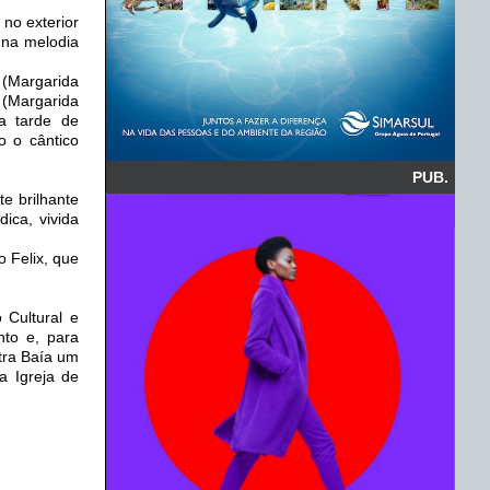
no exterior
 na melodia
(Margarida
 (Margarida
ma tarde de
o o cântico
PUB.
e brilhante
ica, vivida
 Felix, que
 Cultural e
nto e, para
tra Baía um
a Igreja de