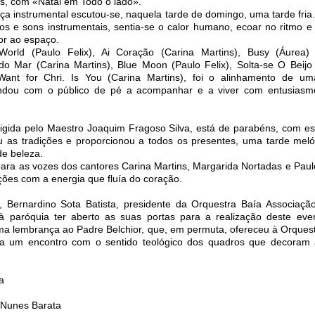
s, com «Natal em Todo o lado».
a instrumental escutou-se, naquela tarde de domingo, uma tarde fria. 
icos e sons instrumentais, sentia-se o calor humano, ecoar no ritmo e
or ao espaço.
orld (Paulo Felix), Ai Coração (Carina Martins), Busy (Áurea) 
do Mar (Carina Martins), Blue Moon (Paulo Felix), Solta-se O Beijo
 Want for Chri. Is You (Carina Martins), foi o alinhamento de u
indou com o público de pé a acompanhar e a viver com entusiasm
rigida pelo Maestro Joaquim Fragoso Silva, está de parabéns, com est
 as tradições e proporcionou a todos os presentes, uma tarde melód
e beleza.
para as vozes dos cantores Carina Martins, Margarida Nortadas e Paulo
ções com a energia que fluía do coração.
, Bernardino Sota Batista, presidente da Orquestra Baía Associação
à paróquia ter aberto as suas portas para a realização deste eve
ma lembrança ao Padre Belchior, que, em permuta, ofereceu à Orques
ona um encontro com o sentido teológico dos quadros que decoram 
a
o Nunes Barata