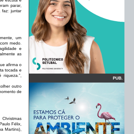
eram parar,
faz: juntar
zmente, um
m com medo.
gilidade e
ralmente as
ue afirma o
ota tocada e
 riqueza.”,
PUB.
colher outro
 momento de
 Christmas
Paulo Félix,
a Martins),