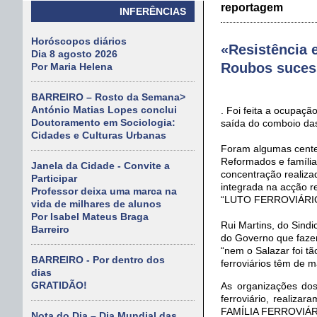
reportagem
INFERÊNCIAS
Horóscopos diários
«Resistência e
Dia 8 agosto 2026
Roubos sucess
Por Maria Helena
BARREIRO – Rosto da Semana>
António Matias Lopes conclui
. Foi feita a ocupaç
Doutoramento em Sociologia:
saída do comboio da
Cidades e Culturas Urbanas
Foram algumas centen
Reformados e famíli
Janela da Cidade - Convite a
concentração realiza
Participar
integrada na acção r
Professor deixa uma marca na
“LUTO FERROVIÁRI
vida de milhares de alunos
Por Isabel Mateus Braga
Rui Martins, do Sindic
Barreiro
do Governo que faze
“nem o Salazar foi t
BARREIRO - Por dentro dos
ferroviários têm de m
dias
GRATIDÃO!
As organizações dos
ferroviário, realiz
FAMÍLIA FERROVIÁR
Nota do Dia – Dia Mundial das