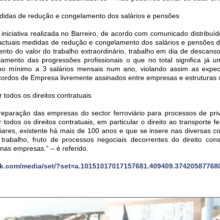
didas de redução e congelamento dos salários e pensões
iniciativa realizada no Barreiro, de acordo com comunicado distribuíd
 actuais medidas de redução e congelamento dos salários e pensões 
to do valor do trabalho extraordinário, trabalho em dia de descans
lamento das progressões profissionais o que no total significa já 
e no mínimo a 3 salários mensais num ano, violando assim as expec
cordos de Empresa livremente assinados entre empresas e estruturas s
 todos os direitos contratuais
eparação das empresas do sector ferroviário para processos de priv
 todos os direitos contratuais, em particular o direito ao transporte fe
liares, existente há mais de 100 anos e que se insere nas diversas 
rabalho, fruto de processos negociais decorrentes do direito const
nas empresas.” – é referido.
.com/media/set/?set=a.10151017017157681.409409.37420587768