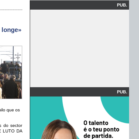
PUB.
 longe»
PUB.
ilo que os
s do sector
A E LUTO DA