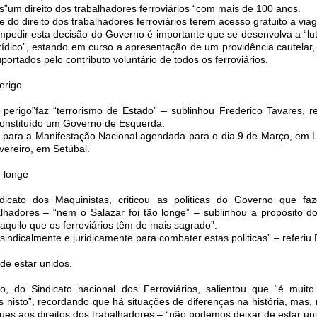
”um direito dos trabalhadores ferroviários “com mais de 100 anos.
se do direito dos trabalhadores ferroviários terem acesso gratuito a via
mpedir esta decisão do Governo é importante que se desenvolva a “lut
ídico”, estando em curso a apresentação de um providência cautelar, q
portados pelo contributo voluntário de todos os ferroviários.
erigo
perigo”faz “terrorismo de Estado” – sublinhou Frederico Tavares, r
constituído um Governo de Esquerda.
 para a Manifestação Nacional agendada para o dia 9 de Março, em L
vereiro, em Setúbal.
o longe
dicato dos Maquinistas, criticou as politicas do Governo que f
lhadores – “nem o Salazar foi tão longe” – sublinhou a propósito d
aquilo que os ferroviários têm de mais sagrado”.
 sindicalmente e juridicamente para combater estas politicas” – referiu 
e estar unidos.
io, do Sindicato nacional dos Ferroviários, salientou que “é muito
s nisto”, recordando que há situações de diferenças na história, mas,
ques aos direitos dos trabalhadores – “não podemos deixar de estar uni