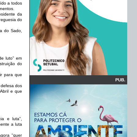
uído a todos
mentos.
esidente da
reguesia do
ha do Sado,
de luto” em
struição do
ir para que
PUB.
 defesa dos
Abril e que
a e luta”,
ente a luta
agora “quer