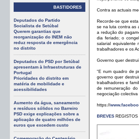
BASTIDORES
Contra as actuais me
Deputados do Partido
Recorde-se que esta 
Socialista de Setúbal
se na luta contra as
Querem garantias que
a redução do pagamen
reorganização do INEM não
dia feriado; o conge
reduz resposta de emergência
salarial equivalent
no distrito
trabalhadores e os A
Governo quer destruir
Deputados do PSD por Setúbal
apresentam à Infraestruturas de
“E num quadro de pr
Portugal
governo quer destruir
Prioridades do distrito em
trabalhadores e fami
matéria de mobilidade e
de remuneração do t
acessibilidades
negociação colectiva 
Aumento da água, saneamento
https://
www.facebook
e resíduos sólidos no Barreiro
PSD exige explicações sobre a
BREVES
REGISTOS
aplicação de quatro milhões de
euros que excedem custo
Comemoração do Centenário