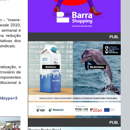
o – “insere-
desde 2010;
o semanal e
uma redução
PUB.
tativas dos
indicais.
atização, o
rroviário de
componentes
itucional à
0&type=3
PUB.