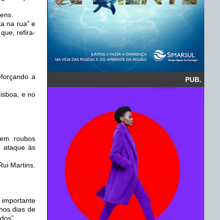
gens.
a na rua” e
ue, refira-
eforçando a
PUB.
isboa, e no
azem roubos
o ataque às
Rui Martins.
 importante
 nos dias de
dos”.