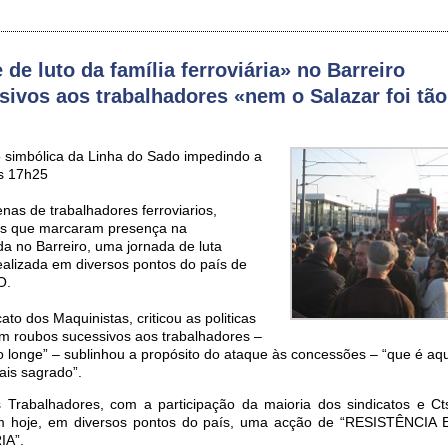
 de luto da família ferroviária» no Barreiro
ivos aos trabalhadores «nem o Salazar foi tão
ão simbólica da Linha do Sado impedindo a
s 17h25
as de trabalhadores ferroviarios,
as que marcaram presença na
da no Barreiro, uma jornada de luta
ealizada em diversos pontos do país de
O.
ato dos Maquinistas, criticou as politicas
m roubos sucessivos aos trabalhadores –
ão longe” – sublinhou a propósito do ataque às concessões – “que é aqu
ais sagrado”.
 Trabalhadores, com a participação da maioria dos sindicatos e Ct
aram hoje, em diversos pontos do país, uma acção de “RESISTÊNCI
IA”.