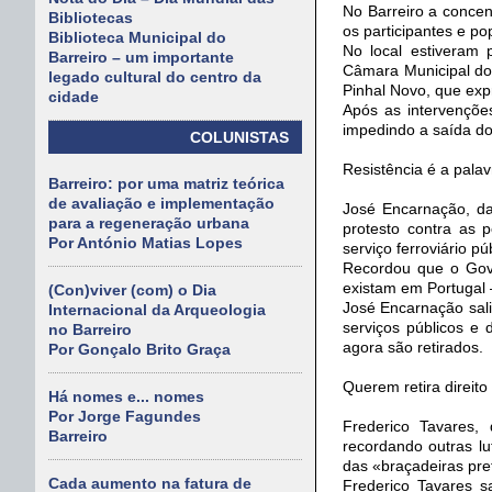
No Barreiro a concent
Bibliotecas
os participantes e 
Biblioteca Municipal do
No local estiveram 
Barreiro – um importante
Câmara Municipal do 
legado cultural do centro da
Pinhal Novo, que exp
cidade
Após as intervençõe
impedindo a saída d
COLUNISTAS
Resistência é a pala
Barreiro: por uma matriz teórica
de avaliação e implementação
José Encarnação, da
para a regeneração urbana
protesto contra as p
Por António Matias Lopes
serviço ferroviário pú
Recordou que o Gove
existam em Portugal –
(Con)viver (com) o Dia
José Encarnação sali
Internacional da Arqueologia
serviços públicos e 
no Barreiro
agora são retirados.
Por Gonçalo Brito Graça
Querem retira direit
Há nomes e... nomes
Por Jorge Fagundes
Frederico Tavares,
Barreiro
recordando outras lu
das «braçadeiras pre
Cada aumento na fatura de
Frederico Tavares s