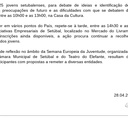
 jovens setubalenses, para debate de ideias e identificação d
 preocupações de futuro e as dificuldades com que se debatem d
entre as 10h00 e as 13h00, na Casa da Cultura.
rrer em vários pontos do País, repete-se à tarde, entre as 14h30 e a
iativas Empresariais de Setúbal, localizado no Mercado do Livr
inscrições ainda disponíveis, a ação procura continuar a recolh
 dos jovens.
 de reflexão no âmbito da Semana Europeia da Juventude, organizada
ara Municipal de Setúbal e do Teatro do Elefante, resultam 
ticipantes com propostas a remeter a diversas entidades.
28.04.2