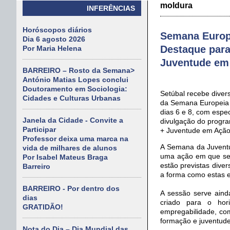
moldura
INFERÊNCIAS
Horóscopos diários
Semana Europ
Dia 6 agosto 2026
Destaque para
Por Maria Helena
Juventude em
BARREIRO – Rosto da Semana>
António Matias Lopes conclui
Doutoramento em Sociologia:
Setúbal recebe divers
Cidades e Culturas Urbanas
da Semana Europeia 
dias 6 e 8, com espe
Janela da Cidade - Convite a
divulgação do progr
Participar
+ Juventude em Ação
Professor deixa uma marca na
A Semana da Juventu
vida de milhares de alunos
uma ação em que se 
Por Isabel Mateus Braga
estão previstas dive
Barreiro
a forma como estas e
BARREIRO - Por dentro dos
A sessão serve aind
dias
criado para o hor
GRATIDÃO!
empregabilidade, com
formação e juventude
Nota do Dia – Dia Mundial das