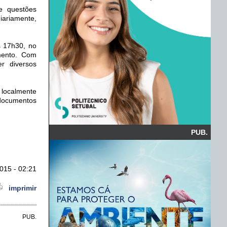
e questões
iariamente,
s 17h30, no
amento. Com
er diversos
 localmente
documentos
PUB.
015 - 02:21
imprimir
PUB.