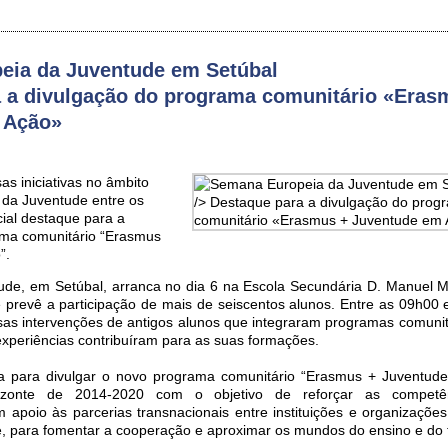
eia da Juventude em Setúbal
 a divulgação do programa comunitário «Eras
 Ação»
as iniciativas no âmbito
da Juventude entre os
cial destaque para a
ama comunitário “Erasmus
”.
de, em Setúbal, arranca no dia 6 na Escola Secundária D. Manuel M
prevê a participação de mais de seiscentos alunos. Entre as 09h00 
rsas intervenções de antigos alunos que integraram programas comunit
xperiências contribuíram para as suas formações.
a para divulgar o novo programa comunitário “Erasmus + Juventud
izonte de 2014-2020 com o objetivo de reforçar as compet
 apoio às parcerias transnacionais entre instituições e organizações
, para fomentar a cooperação e aproximar os mundos do ensino e do 