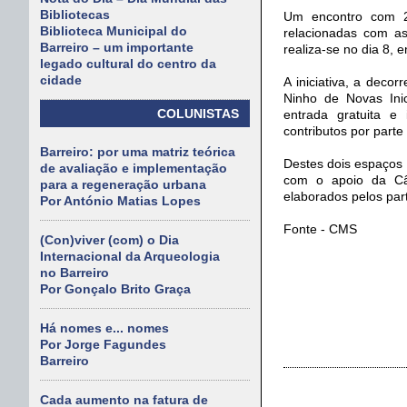
Bibliotecas
Um encontro com 25
Biblioteca Municipal do
relacionadas com as
Barreiro – um importante
realiza-se no dia 8, 
legado cultural do centro da
cidade
A iniciativa, a deco
Ninho de Novas Inic
COLUNISTAS
entrada gratuita e 
contributos por parte
Barreiro: por uma matriz teórica
Destes dois espaços
de avaliação e implementação
com o apoio da Câm
para a regeneração urbana
elaborados pelos par
Por António Matias Lopes
Fonte - CMS
(Con)viver (com) o Dia
Internacional da Arqueologia
no Barreiro
Por Gonçalo Brito Graça
Há nomes e... nomes
Por Jorge Fagundes
Barreiro
Cada aumento na fatura de