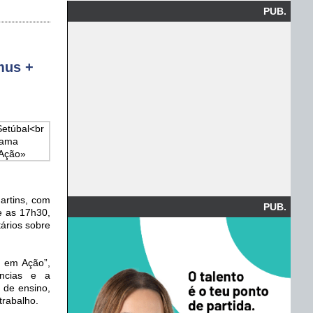
PUB.
mus +
artins, com
PUB.
e as 17h30,
ários sobre
e em Ação”,
ências e a
 de ensino,
trabalho.