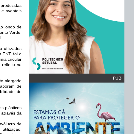
produzidas
 e aventais
ao longo de
ento Verde,
l.
 utilizados
 TNT, foi o
ia circular
refletiu na
PUB.
to alargado
olaboram de
bilidade do
s plásticos
, através da
nvólucro de
tilização.