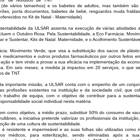
 (de vários tamanhos) e os babetes de adultos, mas também são 
irões, porta documentos, babetes de bebé, resguardos muda fraldas
oferecidos no Kit de Natal - Maternidade).
stentabilidade da ULSAR assenta na execução de várias atividades 
ncluem o Outubro Rosa: Pela Sustentabilidade, a Eco Farmácia: Movim
dar e Sustentar, Kits de Natal: Maternidade, e o Acolhimento Sustentáve
ia: Movimento Verde, que visa a substituição dos sacos de plástico
de medicamentos e outros produtos farmacêuticos por outros feitos em
ação e tem vindo a provar a sua eficácia na implementação da econom
ma. Em seis meses, a medida já impactou em 20 serviços, o que se 
cos de TNT.
sta importante missão, a ULSAR conta com o empenho de um conjun
s profissões existentes na instituição e da sociedade civil, que c
m trabalho de equipa, com o objetivo de contribuir para a sustenta
esponsabilidade social individual nesta matéria.
em como objetivo, a médio prazo, substituir 50% do consumo de saco
multâneo, a iniciativa pretende valorizar os profissionais da instituição
ção de uma cultura de sustentabilidade.
 é resistente e impermeável e as suas folhas são utilizadas como i
ivos médicos, para esterilização, sendo eliminadas após a sua u