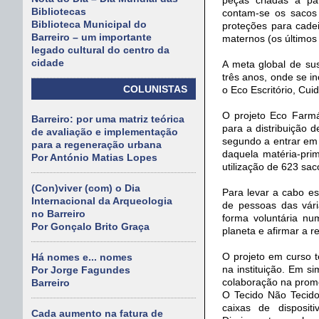
Bibliotecas
contam-se os sacos
Biblioteca Municipal do
proteções para cade
Barreiro – um importante
maternos (os últimos 
legado cultural do centro da
cidade
A meta global de su
três anos, onde se i
COLUNISTAS
o Eco Escritório, Cui
O projeto Eco Farmác
Barreiro: por uma matriz teórica
para a distribuição 
de avaliação e implementação
segundo a entrar em 
para a regeneração urbana
daquela matéria-pri
Por António Matias Lopes
utilização de 623 sa
(Con)viver (com) o Dia
Para levar a cabo e
Internacional da Arqueologia
de pessoas das vária
no Barreiro
forma voluntária nu
Por Gonçalo Brito Graça
planeta e afirmar a r
O projeto em curso t
Há nomes e... nomes
na instituição. Em si
Por Jorge Fagundes
colaboração na promo
Barreiro
O Tecido Não Tecido
caixas de disposit
Cada aumento na fatura de