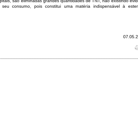
pitais, são eliminadas grandes quantidades de TNT, não existindo evid
 seu consumo, pois constitui uma matéria indispensável à ester
07.05.2