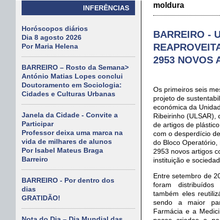
moldura
INFERÊNCIAS
Horóscopos diários
BARREIRO - Un
Dia 8 agosto 2026
REAPROVEITA
Por Maria Helena
2953 NOVOS 
BARREIRO – Rosto da Semana>
António Matias Lopes conclui
Doutoramento em Sociologia:
Os primeiros seis m
Cidades e Culturas Urbanas
projeto de sustentabi
económica da Unidad
Janela da Cidade - Convite a
Ribeirinho (ULSAR), 
Participar
de artigos de plástic
Professor deixa uma marca na
com o desperdício de
vida de milhares de alunos
do Bloco Operatório,
Por Isabel Mateus Braga
2953 novos artigos c
Barreiro
instituição e socieda
Entre setembro de 20
BARREIRO - Por dentro dos
foram distribuído
dias
também eles reutilizá
GRATIDÃO!
sendo a maior par
Farmácia e a Medici
Nota do Dia – Dia Mundial das
peças criadas a pa