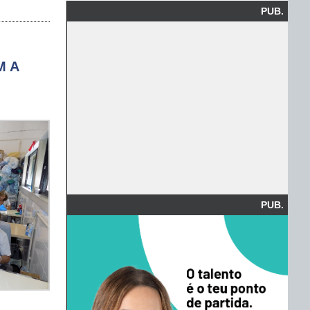
PUB.
M A
PUB.