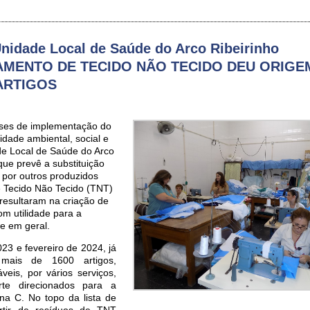
idade Local de Saúde do Arco Ribeirinho
MENTO DE TECIDO NÃO TECIDO DEU ORIGE
ARTIGOS
eses de implementação do
lidade ambiental, social e
e Local de Saúde do Arco
que prevê a substituição
o por outros produzidos
 Tecido Não Tecido (TNT)
 resultaram na criação de
om utilidade para a
de em geral.
23 e fevereiro de 2024, já
s mais de 1600 artigos,
veis, por vários serviços,
te direcionados para a
na C. No topo da lista de
rtir de resíduos de TNT