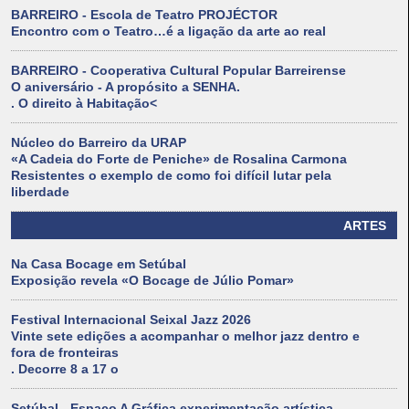
BARREIRO - Escola de Teatro PROJÉCTOR
Encontro com o Teatro…é a ligação da arte ao real
BARREIRO - Cooperativa Cultural Popular Barreirense
O aniversário - A propósito a SENHA.
. O direito à Habitação<
Núcleo do Barreiro da URAP
«A Cadeia do Forte de Peniche» de Rosalina Carmona
Resistentes o exemplo de como foi difícil lutar pela
liberdade
ARTES
Na Casa Bocage em Setúbal
Exposição revela «O Bocage de Júlio Pomar»
Festival Internacional Seixal Jazz 2026
Vinte sete edições a acompanhar o melhor jazz dentro e
fora de fronteiras
. Decorre 8 a 17 o
Setúbal - Espaço A Gráfica experimentação artística