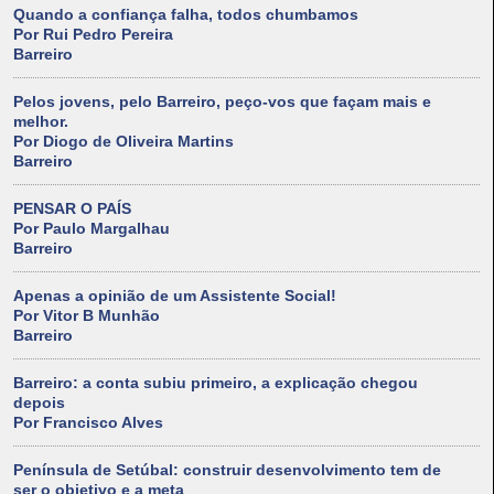
Quando a confiança falha, todos chumbamos
Por Rui Pedro Pereira
Barreiro
Pelos jovens, pelo Barreiro, peço-vos que façam mais e
melhor.
Por Diogo de Oliveira Martins
Barreiro
PENSAR O PAÍS
Por Paulo Margalhau
Barreiro
Apenas a opinião de um Assistente Social!
Por Vitor B Munhão
Barreiro
Barreiro: a conta subiu primeiro, a explicação chegou
depois
Por Francisco Alves
Península de Setúbal: construir desenvolvimento tem de
ser o objetivo e a meta