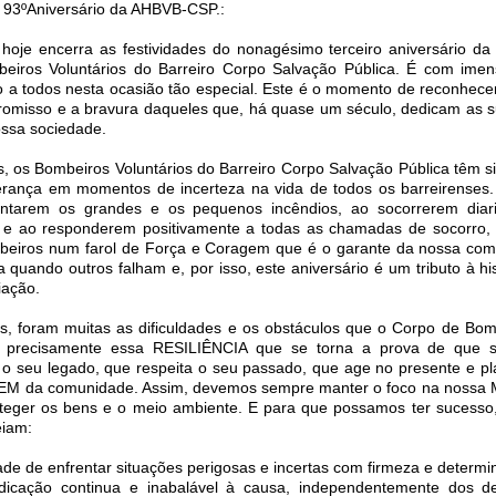
 93ºAniversário da AHBVB-CSP.:
hoje encerra as festividades do nonagésimo terceiro aniversário da
eiros Voluntários do Barreiro Corpo Salvação Pública. É com ime
jo a todos nesta ocasião tão especial. Este é o momento de reconhecer
romisso e a bravura daqueles que, há quase um século, dedicam as s
ossa sociedade.
, os Bombeiros Voluntários do Barreiro Corpo Salvação Pública têm si
rança em momentos de incerteza na vida de todos os barreirenses
entarem os grandes e os pequenos incêndios, ao socorrerem diar
s e ao responderem positivamente a todas as chamadas de socorro,
eiros num farol de Força e Coragem que é o garante da nossa co
 quando outros falham e, por isso, este aniversário é um tributo à his
iação.
s, foram muitas as dificuldades e os obstáculos que o Corpo de Bom
é precisamente essa RESILIÊNCIA que se torna a prova de que
a o seu legado, que respeita o seu passado, que age no presente e pl
BEM da comunidade. Assim, devemos sempre manter o foco na nossa 
oteger os bens e o meio ambiente. E para que possamos ter sucesso,
eiam:
de de enfrentar situações perigosas e incertas com firmeza e determ
dicação continua e inabalável à causa, independentemente dos de