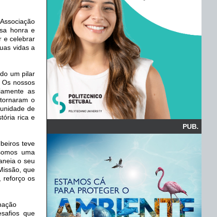
 Associação
nsa honra e
 e celebrar
uas vidas a
do um pilar
. Os nossos
iamente as
 tornaram o
munidade de
tória rica e
PUB.
beiros teve
 somos uma
aneia o seu
Missão, que
 reforço os
inação
safios que