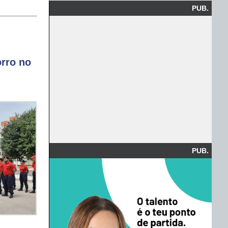
PUB.
rro no
PUB.