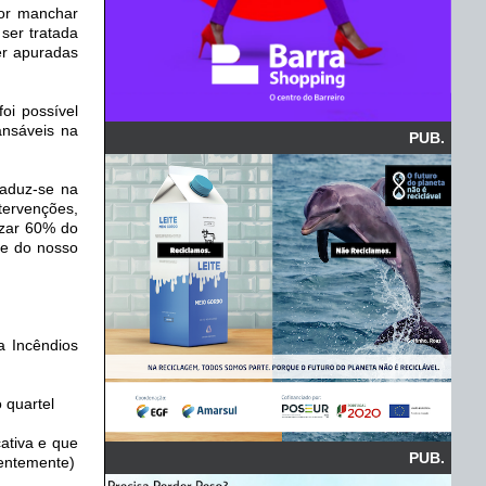
or manchar
ser tratada
er apuradas
oi possível
ansáveis na
PUB.
raduz-se na
tervenções,
izar 60% do
de do nosso
a Incêndios
 quartel
ativa e que
PUB.
centemente)