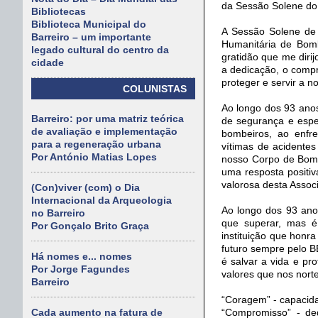
da Sessão Solene do
Bibliotecas
Biblioteca Municipal do
A Sessão Solene de 
Barreiro – um importante
Humanitária de Bomb
legado cultural do centro da
gratidão que me diri
cidade
a dedicação, o comp
proteger e servir a n
COLUNISTAS
Ao longo dos 93 anos
Barreiro: por uma matriz teórica
de segurança e espe
de avaliação e implementação
bombeiros, ao enfr
para a regeneração urbana
vítimas de acidente
Por António Matias Lopes
nosso Corpo de Bomb
uma resposta positiva
valorosa desta Assoc
(Con)viver (com) o Dia
Internacional da Arqueologia
Ao longo dos 93 ano
no Barreiro
que superar, mas 
Por Gonçalo Brito Graça
instituição que honr
futuro sempre pelo 
Há nomes e... nomes
é salvar a vida e pr
Por Jorge Fagundes
valores que nos nort
Barreiro
“Coragem” - capacida
“Compromisso” - de
Cada aumento na fatura de