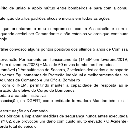
spírito de união e apoio mútuo entre bombeiros e para com a com
nutenção de altos padrões éticos e morais em todas as ações
es que orientaram o meu compromisso com a Associação e com 
quando aceitei ser Comandante e são estes os valores que continuam
hoje.
ilhe convosco alguns pontos positivos dos últimos 5 anos de Comissã
ntervenção Permanente em funcionamento (1ª EIP em fevereiro/2019
IP em dezembro/2023) • Mais de 60 novos bombeiros formados
utomóvel (2 Ambulâncias de Socorro, 2 veículos dedicados a transporte
diversos Equipamentos de Proteção Individual e melhoramento das ins
Adjuntos de Comando e um Oficial Bombeiro
o com o INEM, permitindo manter a capacidade de resposta ao so
uturação do efetivo do Corpo de Bombeiros
oda a área administrativa
Associação, na DGERT, como entidade formadora Mas também existi
reestruturação do Comando
nos obrigou a implantar medidas de segurança nunca antes executada
I nº 02, que provocou um dano com custo muito elevado • O Acidente
rda total do veículo