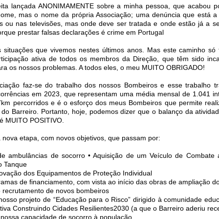
eita lançada ANONIMAMENTE sobre a minha pessoa, que acabou p
me, mas o nome da própria Associação; uma denúncia que está a 
s ou nas televisões, mas onde deve ser tratada e onde estão já a s
orque prestar falsas declarações é crime em Portugal
 situações que vivemos nestes últimos anos. Mas este caminho só f
ticipação ativa de todos os membros da Direção, que têm sido inc
ara os nossos problemas. A todos eles, o meu MUITO OBRIGADO!
ciação faz-se do trabalho dos nossos Bombeiros e esse trabalho t
corrências em 2023, que representam uma média mensal de 1.041 in
7km percorridos e é o esforço dos meus Bombeiros que permite real
 do Barreiro. Portanto, hoje, podemos dizer que o balanço da ativida
 é MUITO POSITIVO.
 nova etapa, com novos objetivos, que passam por:
de ambulâncias de socorro • Aquisição de um Veículo de Combate 
o Tanque
ovação dos Equipamentos de Proteção Individual
ramas de financiamento, com vista ao início das obras de ampliação do
o recrutamento de novos bombeiros
osso projeto de “Educação para o Risco” dirigido à comunidade educ
ativa Construindo Cidades Resilientes2030 (a que o Barreiro aderiu re
o nossa capacidade de socorro à população