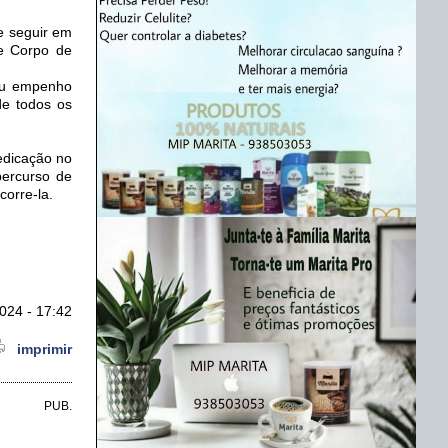
e seguir em
 e Corpo de
seu empenho
de todos os
edicação no
percurso de
orre-la.
024 - 17:42
imprimir
PUB.