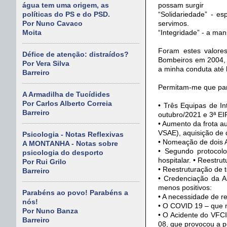
possam surgir
água tem uma origem, as
“Solidariedade” - e
políticas do PS e do PSD.
servimos.
Por Nuno Cavaco
“Integridade” - a ma
Moita
Foram estes valor
Défice de atenção: distraídos?
Bombeiros em 2004, 
Por Vera Silva
a minha conduta até 
Barreiro
Permitam-me que part
A Armadilha de Tucídides
Por Carlos Alberto Correia
• Três Equipas de I
Barreiro
outubro/2021 e 3ª E
• Aumento da frota a
VSAE), aquisição de 
Psicologia - Notas Reflexivas
• Nomeação de dois 
A MONTANHA - Notas sobre
• Segundo protocol
psicologia do desporto
hospitalar. • Reestr
Por Rui Grilo
• Reestruturação de t
Barreiro
• Credenciação da 
menos positivos:
Parabéns ao povo! Parabéns a
• A necessidade de 
nós!
• O COVID 19 – que 
Por Nuno Banza
• O Acidente do VFC
Barreiro
08, que provocou a pe