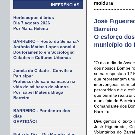
moldura
INFERÊNCIAS
Horóscopos diários
José Figueire
Dia 7 agosto 2026
Barreiro
Por Maria Helena
O esforço dos
BARREIRO – Rosto da Semana>
município do 
António Matias Lopes conclui
Doutoramento em Sociologia:
Cidades e Culturas Urbanas
"O dia a dia da Assoc
dos nossos Bombeiros
Janela da Cidade - Convite a
se na resposta a 12.
Participar
que representam um
Professor deixa uma marca na
intervenções, num to
vida de milhares de alunos
percorridos e é o es
Por Isabel Mateus Braga
que permite realizar
Barreiro
município do Barreiro
Comandante dos Bomb
BARREIRO - Por dentro dos
Barreiro.
dias
Divulgamos o texto i
GRATIDÃO!
José Figueiredo, C
Voluntários do Barre
Nota do Dia – Dia Mundial das