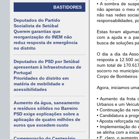
• A sombra de susp
BASTIDORES
não apenas o meu no
não nas redes sociai
Deputados do Partido
responsabilidades, p
Socialista de Setúbal
Querem garantias que
Estas foram algumas
reorganização do INEM não
com a ajuda e a par
reduz resposta de emergência
busca de soluções p
no distrito
O dia a dia da Asso
resposta a 12.500 o
Deputados do PSD por Setúbal
num total de 170.61
apresentam à Infraestruturas de
socorro no município
Portugal
Corpo de Bombeiros
Prioridades do distrito em
matéria de mobilidade e
Agora, iniciamos uma
acessibilidades
• Aumento da frota 
Aumento da água, saneamento
Urbanos e um Veícul
e resíduos sólidos no Barreiro
• Continuação da ren
PSD exige explicações sobre a
• Candidatura a prog
aplicação de quatro milhões de
• Aposta reforçada n
euros que excedem custo
• Implementação do n
se alinha com a inici
• E, claro, o aument
Comemoração do Centenário