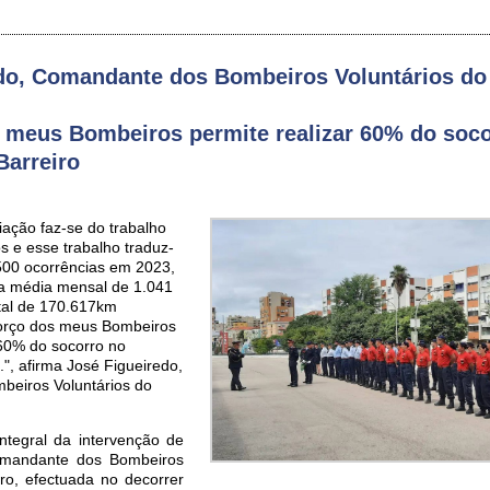
do, Comandante dos Bombeiros Voluntários do
 meus Bombeiros permite realizar 60% do soco
Barreiro
iação faz-se do trabalho
 e esse trabalho traduz-
500 ocorrências em 2023,
a média mensal de 1.041
tal de 170.617km
forço dos meus Bombeiros
 60% do socorro no
.", afirma José Figueiredo,
eiros Voluntários do
ntegral da intervenção de
omandante dos Bombeiros
iro, efectuada no decorrer