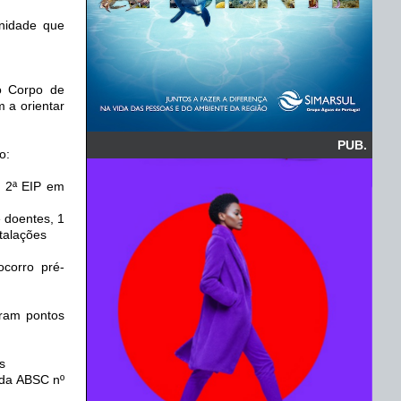
unidade que
o Corpo de
 a orientar
PUB.
o:
; 2ª EIP em
 doentes, 1
talações
corro pré-
ram pontos
s
 da ABSC nº