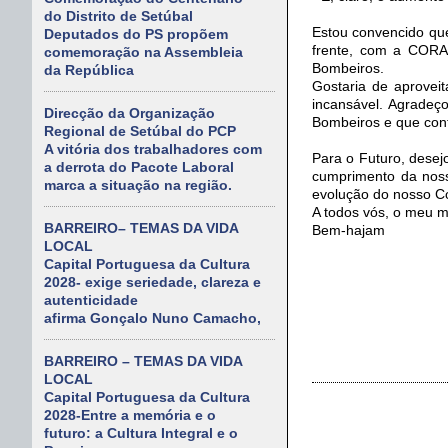
do Distrito de Setúbal
Estou convencido que
Deputados do PS propõem
frente, com a CORAG
comemoração na Assembleia
Bombeiros.
da República
Gostaria de aprovei
incansável. Agradeço
Direcção da Organização
Bombeiros e que con
Regional de Setúbal do PCP
A vitória dos trabalhadores com
Para o Futuro, desej
a derrota do Pacote Laboral
cumprimento da noss
marca a situação na região.
evolução do nosso Co
A todos vós, o meu m
BARREIRO– TEMAS DA VIDA
Bem-hajam
LOCAL
Capital Portuguesa da Cultura
2028- exige seriedade, clareza e
autenticidade
afirma Gonçalo Nuno Camacho,
BARREIRO – TEMAS DA VIDA
LOCAL
Capital Portuguesa da Cultura
2028-Entre a memória e o
futuro: a Cultura Integral e o