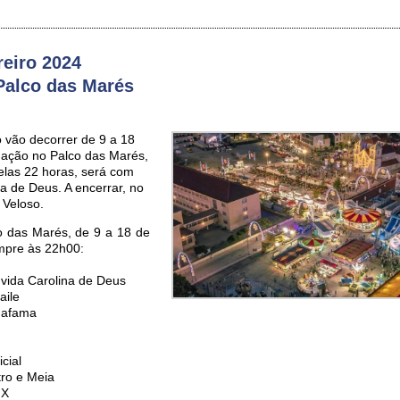
reiro 2024
Palco das Marés
o vão decorrer de 9 a 18
mação no Palco das Marés,
pelas 22 horas, será com
a de Deus. A encerrar, no
 Veloso.
 das Marés, de 9 a 18 de
empre às 22h00:
nvida Carolina de Deus
aile
 Mafama
cial
tro e Meia
IX