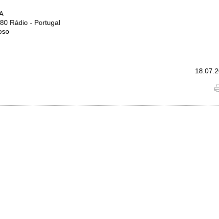
RA
80 Rádio - Portugal
loso
18.07.2