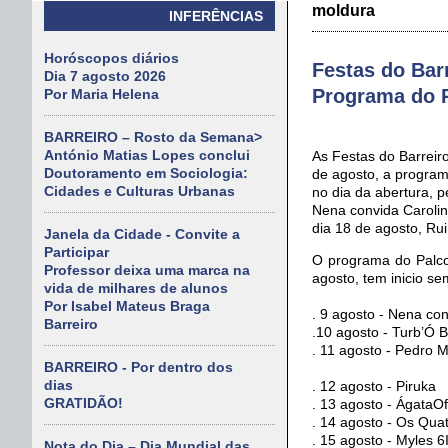
moldura
INFERÊNCIAS
Horóscopos diários
Festas do Bar
Dia 7 agosto 2026
Programa do 
Por Maria Helena
BARREIRO – Rosto da Semana>
António Matias Lopes conclui
As Festas do Barreir
Doutoramento em Sociologia:
de agosto, a progra
Cidades e Culturas Urbanas
no dia da abertura, 
Nena convida Carolin
dia 18 de agosto, Rui
Janela da Cidade - Convite a
Participar
O programa do Palco
Professor deixa uma marca na
agosto, tem inicio s
vida de milhares de alunos
Por Isabel Mateus Braga
. 9 agosto - Nena co
Barreiro
.10 agosto - Turb’Ó B
. 11 agosto - Pedro
BARREIRO - Por dentro dos
dias
. 12 agosto - Piruka
GRATIDÃO!
. 13 agosto - ÁgataOfi
. 14 agosto - Os Qua
. 15 agosto - Myles 6
Nota do Dia – Dia Mundial das