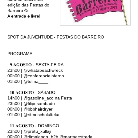
edição das Festas do
Barreiro 🥳
A entrada é livre!
SPOT DA JUVENTUDE - FESTAS DO BARREIRO
PROGRAMA
. 𝟗 𝐀𝐆𝐎𝐒𝐓𝐎 - SEXTA-FEIRA
23h00 | @whatabeachwreck
00h00 | @conferenciainferno
01h00 | @telma____
. 𝟏𝟎 𝐀𝐆𝐎𝐒𝐓𝐎 - SÁBADO
14h00 | @gasoline_acd na Festa
23h00 | @filipesambado
00h00 | @bbbhairdryer
01h00 | @ritmoscholulteka
. 𝟏𝟏 𝐀𝐆𝐎𝐒𝐓𝐎 - DOMINGO
23h00 | @pretu_xullaji
00h00 | @djmalandru b2b @martaaestrada