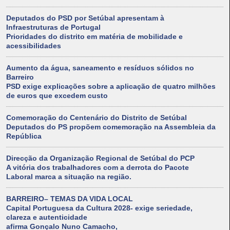
Deputados do PSD por Setúbal apresentam à
Infraestruturas de Portugal
Prioridades do distrito em matéria de mobilidade e
acessibilidades
Aumento da água, saneamento e resíduos sólidos no
Barreiro
PSD exige explicações sobre a aplicação de quatro milhões
de euros que excedem custo
Comemoração do Centenário do Distrito de Setúbal
Deputados do PS propõem comemoração na Assembleia da
República
Direcção da Organização Regional de Setúbal do PCP
A vitória dos trabalhadores com a derrota do Pacote
Laboral marca a situação na região.
BARREIRO– TEMAS DA VIDA LOCAL
Capital Portuguesa da Cultura 2028- exige seriedade,
clareza e autenticidade
afirma Gonçalo Nuno Camacho,