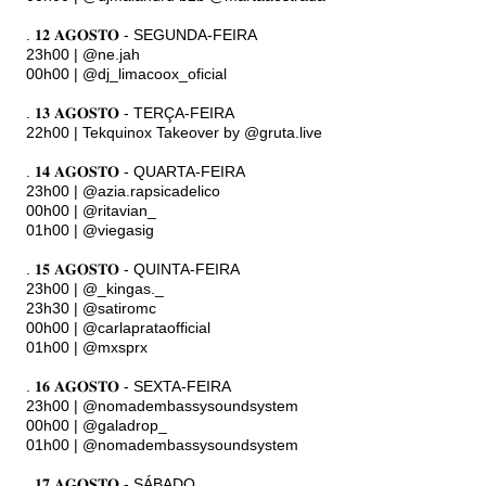
. 𝟏𝟐 𝐀𝐆𝐎𝐒𝐓𝐎 - SEGUNDA-FEIRA
23h00 | @ne.jah
00h00 | @dj_limacoox_oficial
. 𝟏𝟑 𝐀𝐆𝐎𝐒𝐓𝐎 - TERÇA-FEIRA
22h00 | Tekquinox Takeover by @gruta.live
. 𝟏𝟒 𝐀𝐆𝐎𝐒𝐓𝐎 - QUARTA-FEIRA
23h00 | @azia.rapsicadelico
00h00 | @ritavian_
01h00 | @viegasig
. 𝟏𝟓 𝐀𝐆𝐎𝐒𝐓𝐎 - QUINTA-FEIRA
23h00 | @_kingas._
23h30 | @satiromc
00h00 | @carlaprataofficial
01h00 | @mxsprx
. 𝟏𝟔 𝐀𝐆𝐎𝐒𝐓𝐎 - SEXTA-FEIRA
23h00 | @nomadembassysoundsystem
00h00 | @galadrop_
01h00 | @nomadembassysoundsystem
. 𝟏𝟕 𝐀𝐆𝐎𝐒𝐓𝐎 - SÁBADO