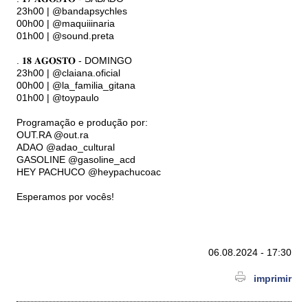
23h00 | @bandapsychles
00h00 | @maquiiinaria
01h00 | @sound.preta
. 𝟏𝟖 𝐀𝐆𝐎𝐒𝐓𝐎 - DOMINGO
23h00 | @claiana.oficial
00h00 | @la_familia_gitana
01h00 | @toypaulo
Programação e produção por:
OUT.RA @out.ra
ADAO @adao_cultural
GASOLINE @gasoline_acd
HEY PACHUCO @heypachucoac
Esperamos por vocês!
06.08.2024 - 17:30
imprimir