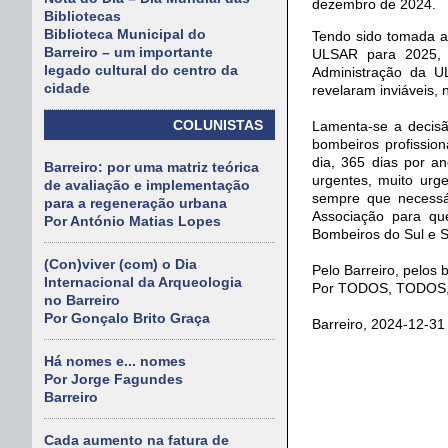
dezembro de 2024.
Bibliotecas
Biblioteca Municipal do
Tendo sido tomada a
Barreiro – um importante
ULSAR para 2025, 
legado cultural do centro da
Administração da U
cidade
revelaram inviáveis, 
COLUNISTAS
Lamenta-se a decisã
bombeiros profission
dia, 365 dias por an
Barreiro: por uma matriz teórica
urgentes, muito urg
de avaliação e implementação
sempre que necessár
para a regeneração urbana
Associação para que
Por António Matias Lopes
Bombeiros do Sul e S
(Con)viver (com) o Dia
Pelo Barreiro, pelos 
Internacional da Arqueologia
Por TODOS, TODOS,
no Barreiro
Por Gonçalo Brito Graça
Barreiro, 2024-12-31
Há nomes e... nomes
Por Jorge Fagundes
Barreiro
Cada aumento na fatura de