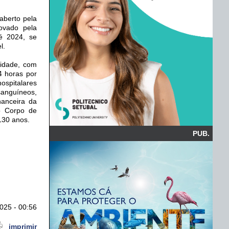
aberto pela
ovado pela
é 2024, se
l.
lidade, com
4 horas por
ospitalares
sanguíneos,
nanceira da
do Corpo de
130 anos.
PUB.
025 - 00:56
imprimir