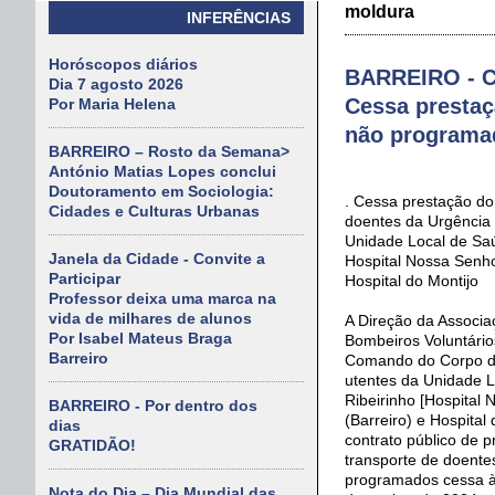
moldura
INFERÊNCIAS
Horóscopos diários
BARREIRO - C
Dia 7 agosto 2026
Cessa prestaç
Por Maria Helena
não programa
BARREIRO – Rosto da Semana>
António Matias Lopes conclui
Doutoramento em Sociologia:
. Cessa prestação do
Cidades e Culturas Urbanas
doentes da Urgência
Unidade Local de Saú
Janela da Cidade - Convite a
Hospital Nossa Senho
Participar
Hospital do Montijo
Professor deixa uma marca na
vida de milhares de alunos
A Direção da Associa
Por Isabel Mateus Braga
Bombeiros Voluntário
Barreiro
Comando do Corpo d
utentes da Unidade 
Ribeirinho [Hospital
BARREIRO - Por dentro dos
(Barreiro) e Hospital
dias
contrato público de p
GRATIDÃO!
transporte de doente
programados cessa à
Nota do Dia – Dia Mundial das