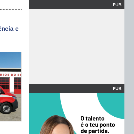
PUB.
ência e
PUB.