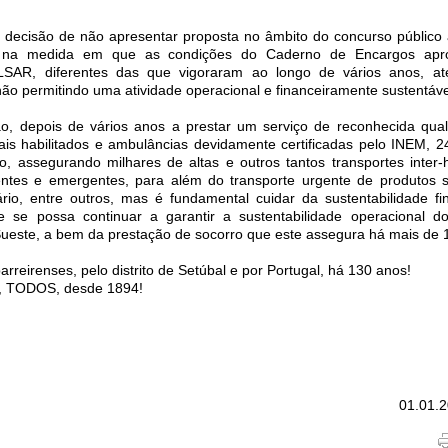
 decisão de não apresentar proposta no âmbito do concurso público 
na medida em que as condições do Caderno de Encargos apr
LSAR, diferentes das que vigoraram ao longo de vários anos, at
não permitindo uma atividade operacional e financeiramente sustentáve
o, depois de vários anos a prestar um serviço de reconhecida qua
ais habilitados e ambulâncias devidamente certificadas pelo INEM, 2
o, assegurando milhares de altas e outros tantos transportes inter-h
entes e emergentes, para além do transporte urgente de produtos 
io, entre outros, mas é fundamental cuidar da sustentabilidade fi
 se possa continuar a garantir a sustentabilidade operacional 
ueste, a bem da prestação de socorro que este assegura há mais de 
barreirenses, pelo distrito de Setúbal e por Portugal, há 130 anos!
 TODOS, desde 1894!
01.01.2