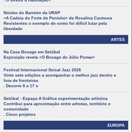
. O direito à Habitação<
Núcleo do Barreiro da URAP
«A Cadeia do Forte de Peniche» de Rosalina Carmona
Resistentes o exemplo de como foi difícil lutar pela
liberdade
ARTES
Na Casa Bocage em Setúbal
Exposição revela «O Bocage de Júlio Pomar»
Festival Internacional Seixal Jazz 2026
Vinte sete edições a acompanhar o melhor jazz dentro e
fora de fronteiras
. Decorre 8 a 17 o
Setúbal - Espaço A Gráfica experimentação artística
Contribui para aproximação entre artistas, território e
comunidade
. Cinco projetos
EUROPA