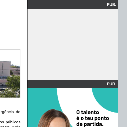
PUB.
PUB.
urgência de
os públicos
onsta, tudo