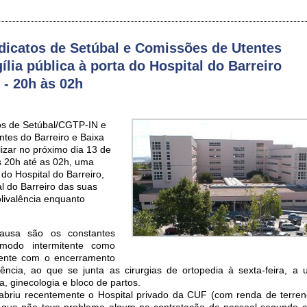
dicatos de Setúbal e Comissões de Utentes
lia pública à porta do Hospital do Barreiro
 - 20h às 02h
os de Setúbal/CGTP-IN e
tes do Barreiro e Baixa
lizar no próximo dia 13 de
s 20h até as 02h, uma
a do Hospital do Barreiro,
l do Barreiro das suas
olivalência enquanto
usa são os constantes
modo intermitente como
ente com o encerramento
ência, ao que se junta as cirurgias de ortopedia à sexta-feira, a 
ia, ginecologia e bloco de partos.
 abriu recentemente o Hospital privado da CUF (com renda de terren
, que não teve problema algum na contratação de pessoal segundo c