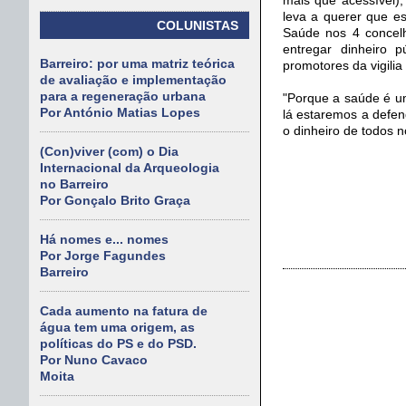
leva a querer que e
COLUNISTAS
Saúde nos 4 concelho
entregar dinheiro 
Barreiro: por uma matriz teórica
promotores da vigilia
de avaliação e implementação
para a regeneração urbana
"Porque a saúde é um
Por António Matias Lopes
lá estaremos a defen
o dinheiro de todos n
(Con)viver (com) o Dia
Internacional da Arqueologia
no Barreiro
Por Gonçalo Brito Graça
Há nomes e... nomes
Por Jorge Fagundes
Barreiro
Cada aumento na fatura de
água tem uma origem, as
políticas do PS e do PSD.
Por Nuno Cavaco
Moita