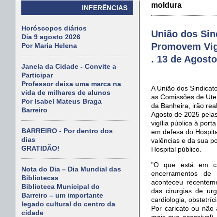
moldura
INFERÊNCIAS
Horóscopos diários
União dos Sin
Dia 9 agosto 2026
Promovem Vigí
Por Maria Helena
. 13 de Agosto
Janela da Cidade - Convite a
Participar
Professor deixa uma marca na
A União dos Sindicat
vida de milhares de alunos
as Comissões de Uten
Por Isabel Mateus Braga
da Banheira, irão rea
Barreiro
Agosto de 2025 pela
vigília pública à port
BARREIRO - Por dentro dos
em defesa do Hospita
dias
valências e da sua p
GRATIDÃO!
Hospital público.
"O que está em ca
Nota do Dia – Dia Mundial das
encerramentos de 
Bibliotecas
aconteceu recentem
Biblioteca Municipal do
das cirurgias de urg
Barreiro – um importante
cardiologia, obstetríc
legado cultural do centro da
Por caricato ou não
cidade
mais que acessível)