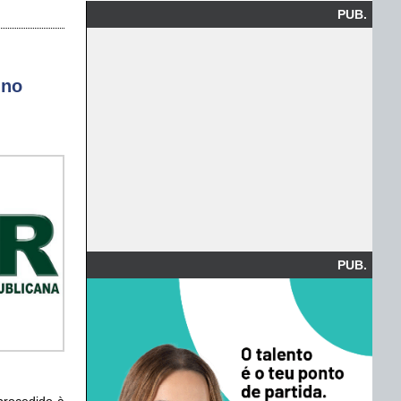
PUB.
 no
PUB.
 procedido à