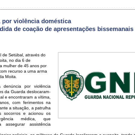
a por violência doméstica
dida de coação de apresentações bissemanais
l de Setúbal, através do
oita, no dia 6 de
a mulher de 45 anos por
 com recurso a uma arma
da Moita.
denúncia por violência
res da Guarda deslocaram-
al e encontraram a vítima,
os, com ferimentos na
nte a situação, a patrulha
os socorros e acionou os
gência médica, que
 assegurar assistência
ncias policiais, os militares da Guarda localizaram a suspeita, tendo