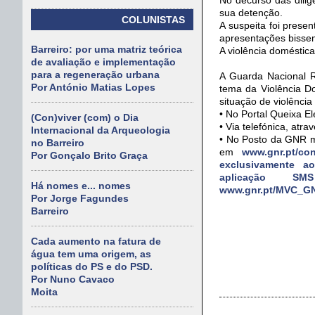
sua detenção.
COLUNISTAS
A suspeita foi prese
apresentações bissem
Barreiro: por uma matriz teórica
A violência doméstic
de avaliação e implementação
para a regeneração urbana
A Guarda Nacional R
Por António Matias Lopes
tema da Violência D
situação de violência
• No Portal Queixa El
(Con)viver (com) o Dia
• Via telefónica, at
Internacional da Arqueologia
• No Posto da GNR m
no Barreiro
em
www.gnr.pt/con
Por Gonçalo Brito Graça
exclusivamente ao
aplicação S
Há nomes e... nomes
www.gnr.pt/MVC_G
Por Jorge Fagundes
Barreiro
Cada aumento na fatura de
água tem uma origem, as
políticas do PS e do PSD.
Por Nuno Cavaco
Moita