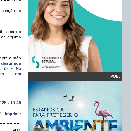
de coação de
ção sobre o
o de alguma
empre à mão
destinada
;
/> • Na
rdas em
PUB.
025 - 10:49
imprimir
PUB.