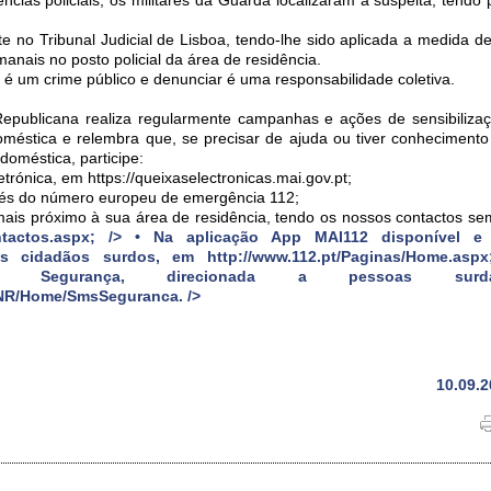
nte no Tribunal Judicial de Lisboa, tendo-lhe sido aplicada a medida 
anais no posto policial da área de residência.
a é um crime público e denunciar é uma responsabilidade coletiva.
epublicana realiza regularmente campanhas e ações de sensibiliza
oméstica e relembra que, se precisar de ajuda ou tiver conheciment
 doméstica, participe:
etrónica, em https://queixaselectronicas.mai.gov.pt;
ravés do número europeu de emergência 112;
ais próximo à sua área de residência, tendo os nossos contactos s
tactos.aspx;
/> • Na aplicação App MAI112 disponível e 
s cidadãos surdos, em http://
www.112.pt/Paginas/Home.aspx
MS Segurança, direcionada a pessoas su
NR/Home/SmsSeguranca.
/>
10.09.2