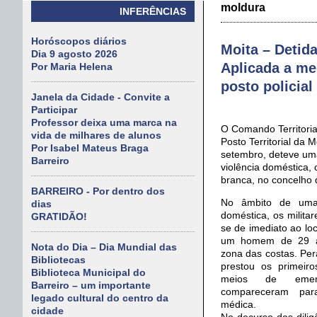
moldura
INFERÊNCIAS
Horóscopos diários
Moita – Detid
Dia 9 agosto 2026
Aplicada a me
Por Maria Helena
posto policial
Janela da Cidade - Convite a
Participar
Professor deixa uma marca na
O Comando Territoria
vida de milhares de alunos
Posto Territorial da M
Por Isabel Mateus Braga
setembro, deteve um
Barreiro
violência doméstica,
branca, no concelho 
BARREIRO - Por dentro dos
No âmbito de uma 
dias
doméstica, os milita
GRATIDÃO!
se de imediato ao loc
um homem de 29 an
Nota do Dia – Dia Mundial das
zona das costas. Pera
Bibliotecas
prestou os primeir
Biblioteca Municipal do
meios de emer
Barreiro – um importante
compareceram para
legado cultural do centro da
médica.
cidade
No decurso das diligê