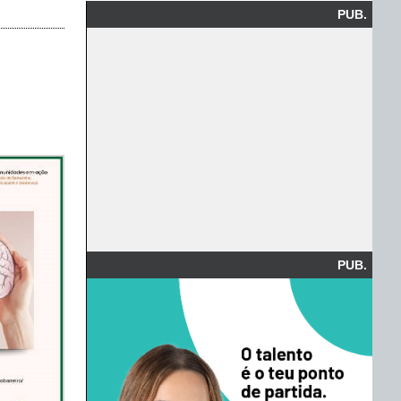
PUB.
PUB.