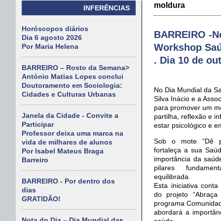
moldura
INFERÊNCIAS
Horóscopos diários
BARREIRO -No
Dia 6 agosto 2026
Workshop Saúd
Por Maria Helena
. Dia 10 de ou
BARREIRO – Rosto da Semana>
António Matias Lopes conclui
Doutoramento em Sociologia:
No Dia Mundial da S
Cidades e Culturas Urbanas
Silva Inácio e a Ass
para promover um m
Janela da Cidade - Convite a
partilha, reflexão e 
Participar
estar psicológico e e
Professor deixa uma marca na
Sob o mote “Dê pr
vida de milhares de alunos
fortaleça a sua Saúd
Por Isabel Mateus Braga
importância da saúde
Barreiro
pilares fundame
equilibrada.
BARREIRO - Por dentro dos
Esta iniciativa cont
dias
do projeto “Abraça
GRATIDÃO!
programa Comunida
abordará a importân
Nota do Dia – Dia Mundial das
saúde.