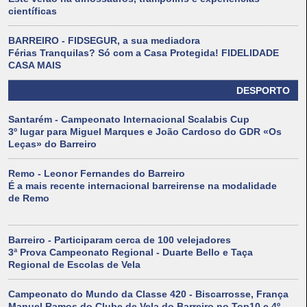
científicas
BARREIRO - FIDSEGUR, a sua mediadora
Férias Tranquilas? Só com a Casa Protegida! FIDELIDADE
CASA MAIS
DESPORTO
Santarém - Campeonato Internacional Scalabis Cup
3º lugar para Miguel Marques e João Cardoso do GDR «Os
Leças» do Barreiro
Remo - Leonor Fernandes do Barreiro
É a mais recente internacional barreirense na modalidade
de Remo
Barreiro - Participaram cerca de 100 velejadores
3ª Prova Campeonato Regional - Duarte Bello e Taça
Regional de Escolas de Vela
Campeonato do Mundo da Classe 420 - Biscarrosse, França
Manuel Ramos do Clube de Vela do Barreiro no Top10 e 4º