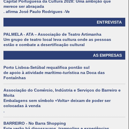
Capital Portuguesa da Cultura 2028: Uma ambição que
merece ser abraçada
. afirma José Paulo Rodrigues -Ve
ENTREVISTA
PALMELA - ATA – Associação de Teatro Artimanha
Um grupo de teatro local leva cultura onde as pessoas
estão e combate a desertificação cultural
AS EMPRESAS
Porto Lisboa-Setúbal requalifica pontão sul
de apoio à atividade marítimo-turística na Doca das
Fontaínhas
Associação do Comércio, Indústria e Serviços do Barreiro e
Moita
Embalagens sem símbolo «Volta» deixam de poder ser
colocadas à venda
.
BARREIRO - No Barra Shopping
Este verão há dinossauros, trampolins e experiências