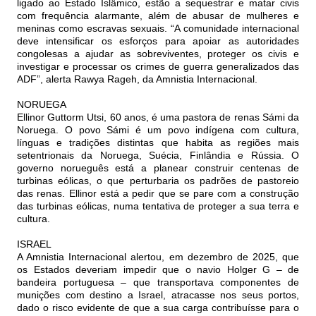
ligado ao Estado Islâmico, estão a sequestrar e matar civis
com frequência alarmante, além de abusar de mulheres e
meninas como escravas sexuais. “A comunidade internacional
deve intensificar os esforços para apoiar as autoridades
congolesas a ajudar as sobreviventes, proteger os civis e
investigar e processar os crimes de guerra generalizados das
ADF”, alerta Rawya Rageh, da Amnistia Internacional.
NORUEGA
Ellinor Guttorm Utsi, 60 anos, é uma pastora de renas Sámi da
Noruega. O povo Sámi é um povo indígena com cultura,
línguas e tradições distintas que habita as regiões mais
setentrionais da Noruega, Suécia, Finlândia e Rússia. O
governo norueguês está a planear construir centenas de
turbinas eólicas, o que perturbaria os padrões de pastoreio
das renas. Ellinor está a pedir que se pare com a construção
das turbinas eólicas, numa tentativa de proteger a sua terra e
cultura.
ISRAEL
A Amnistia Internacional alertou, em dezembro de 2025, que
os Estados deveriam impedir que o navio Holger G – de
bandeira portuguesa – que transportava componentes de
munições com destino a Israel, atracasse nos seus portos,
dado o risco evidente de que a sua carga contribuísse para o