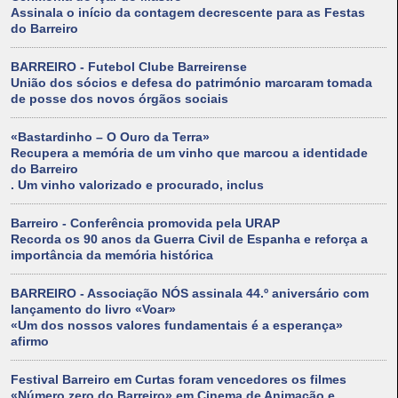
Assinala o início da contagem decrescente para as Festas
do Barreiro
BARREIRO - Futebol Clube Barreirense
União dos sócios e defesa do património marcaram tomada
de posse dos novos órgãos sociais
«Bastardinho – O Ouro da Terra»
Recupera a memória de um vinho que marcou a identidade
do Barreiro
. Um vinho valorizado e procurado, inclus
Barreiro - Conferência promovida pela URAP
Recorda os 90 anos da Guerra Civil de Espanha e reforça a
importância da memória histórica
BARREIRO - Associação NÓS assinala 44.º aniversário com
lançamento do livro «Voar»
«Um dos nossos valores fundamentais é a esperança»
afirmo
Festival Barreiro em Curtas foram vencedores os filmes
«Número zero do Barreiro» em Cinema de Animação e