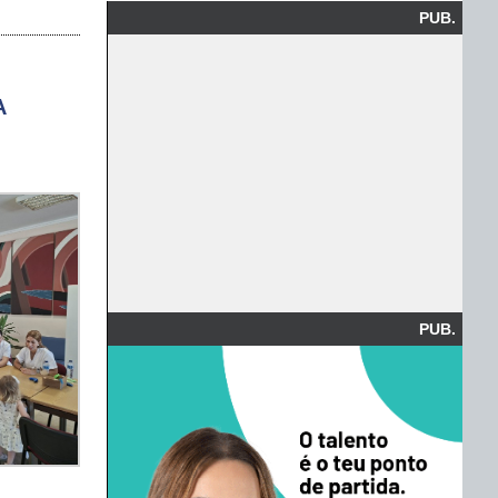
PUB.
A
PUB.