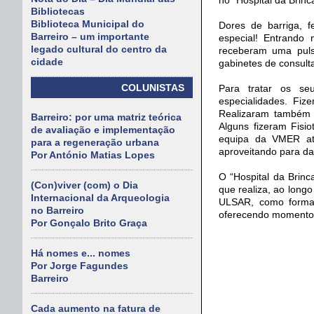
Bibliotecas
Biblioteca Municipal do
Dores de barriga, f
Barreiro – um importante
especial! Entrando 
legado cultural do centro da
receberam uma puls
cidade
gabinetes de consult
COLUNISTAS
Para tratar os se
especialidades. Fiz
Realizaram também 
Barreiro: por uma matriz teórica
Alguns fizeram Fisi
de avaliação e implementação
equipa da VMER at
para a regeneração urbana
aproveitando para da
Por António Matias Lopes
O “Hospital da Brinc
(Con)viver (com) o Dia
que realiza, ao longo
Internacional da Arqueologia
ULSAR, como forma d
no Barreiro
oferecendo momentos 
Por Gonçalo Brito Graça
Há nomes e... nomes
Por Jorge Fagundes
Barreiro
Cada aumento na fatura de