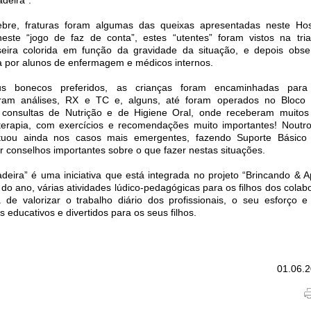
ebre, fraturas foram algumas das queixas apresentadas neste Hos
neste “jogo de faz de conta”, estes “utentes” foram vistos na tr
eira colorida em função da gravidade da situação, e depois obse
a por alunos de enfermagem e médicos internos.
us bonecos preferidos, as crianças foram encaminhadas para
eram análises, RX e TC e, alguns, até foram operados no Bloco 
consultas de Nutrição e de Higiene Oral, onde receberam muitos 
oterapia, com exercícios e recomendações muito importantes! Noutr
uou ainda nos casos mais emergentes, fazendo Suporte Básico
r conselhos importantes sobre o que fazer nestas situações.
adeira” é uma iniciativa que está integrada no projeto “Brincando & 
 do ano, várias atividades lúdico-pedagógicas para os filhos dos cola
e valorizar o trabalho diário dos profissionais, o seu esforço e
educativos e divertidos para os seus filhos.
01.06.2