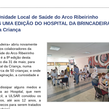
idade Local de Saúde do Arco Ribeirinho
S UMA EDIÇÃO DO HOSPITAL DA BRINCADEIR
a Criança
adeira» abriu novamente
dos colaboradores da
de do Arco Ribeirinho
é a 8ª edição desta
no dia 31 de maio, para
ial da Criança, numa
ca de 50 crianças; e onde
aginação, a curiosidade e
dissipar alguns medos e
ida ao Hospital, que nem
cil, a ULSAR convidou os
rios, até aos 12 anos, a
necos para serem tratados
adeira”.