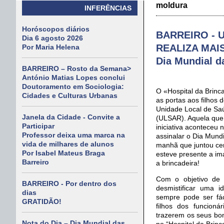
moldura
INFERÊNCIAS
Horóscopos diários
BARREIRO - Un
Dia 6 agosto 2026
REALIZA MAI
Por Maria Helena
Dia Mundial d
BARREIRO – Rosto da Semana>
António Matias Lopes conclui
Doutoramento em Sociologia:
O «Hospital da Brinc
Cidades e Culturas Urbanas
as portas aos filhos 
Unidade Local de Saú
Janela da Cidade - Convite a
(ULSAR). Aquela que 
Participar
iniciativa aconteceu 
Professor deixa uma marca na
assinalar o Dia Mund
vida de milhares de alunos
manhã que juntou cer
Por Isabel Mateus Braga
esteve presente a im
Barreiro
a brincadeira!
Com o objetivo de 
BARREIRO - Por dentro dos
desmistificar uma 
dias
sempre pode ser fá
GRATIDÃO!
filhos dos funcioná
trazerem os seus bo
Nota do Dia – Dia Mundial das
no “Hospital da Brinc