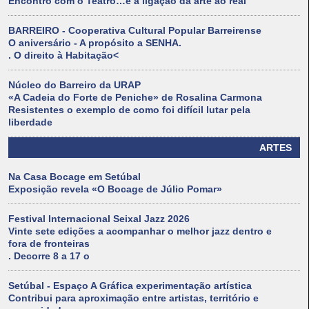
Encontro com o Teatro…é a ligação da arte ao real
BARREIRO - Cooperativa Cultural Popular Barreirense
O aniversário - A propósito a SENHA.
. O direito à Habitação<
Núcleo do Barreiro da URAP
«A Cadeia do Forte de Peniche» de Rosalina Carmona
Resistentes o exemplo de como foi difícil lutar pela
liberdade
ARTES
Na Casa Bocage em Setúbal
Exposição revela «O Bocage de Júlio Pomar»
Festival Internacional Seixal Jazz 2026
Vinte sete edições a acompanhar o melhor jazz dentro e
fora de fronteiras
. Decorre 8 a 17 o
Setúbal - Espaço A Gráfica experimentação artística
Contribui para aproximação entre artistas, território e