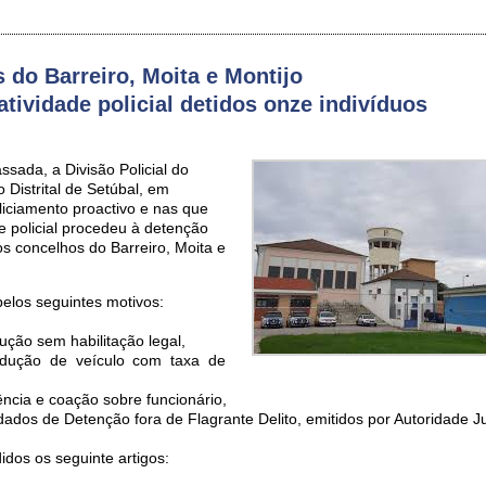
 do Barreiro, Moita e Montijo
tividade policial detidos onze indivíduos
sada, a Divisão Policial do
 Distrital de Setúbal, em
liciamento proactivo e nas que
e policial procedeu à detenção
os concelhos do Barreiro, Moita e
elos seguintes motivos:
ução sem habilitação legal,
ndução de veículo com taxa de
tência e coação sobre funcionário,
ados de Detenção fora de Flagrante Delito, emitidos por Autoridade Ju
dos os seguinte artigos: