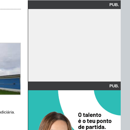
PUB.
PUB.
diciária.