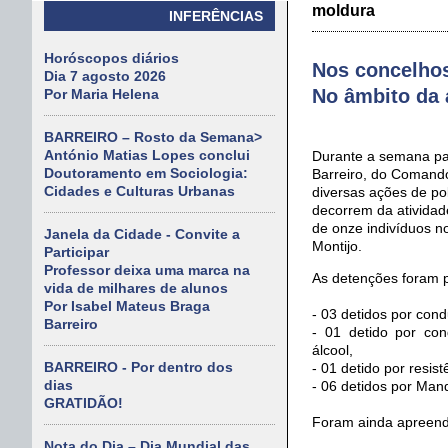
moldura
INFERÊNCIAS
Horóscopos diários
Nos concelhos
Dia 7 agosto 2026
No âmbito da a
Por Maria Helena
BARREIRO – Rosto da Semana>
António Matias Lopes conclui
Durante a semana pas
Doutoramento em Sociologia:
Barreiro, do Comando
Cidades e Culturas Urbanas
diversas ações de po
decorrem da atividad
de onze indivíduos n
Janela da Cidade - Convite a
Montijo.
Participar
Professor deixa uma marca na
As detenções foram p
vida de milhares de alunos
Por Isabel Mateus Braga
- 03 detidos por cond
Barreiro
- 01 detido por co
álcool,
BARREIRO - Por dentro dos
- 01 detido por resis
dias
- 06 detidos por Mand
GRATIDÃO!
Foram ainda apreendi
Nota do Dia – Dia Mundial das