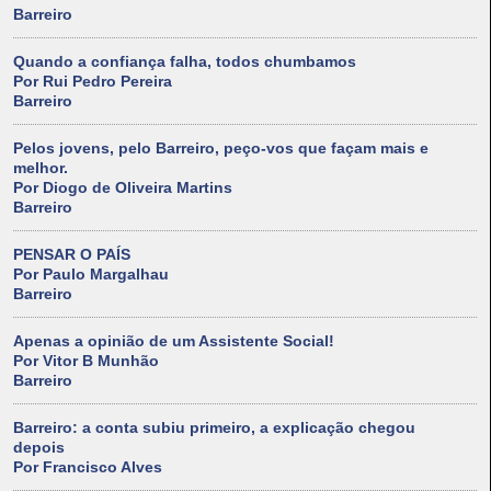
Barreiro
Quando a confiança falha, todos chumbamos
Por Rui Pedro Pereira
Barreiro
Pelos jovens, pelo Barreiro, peço-vos que façam mais e
melhor.
Por Diogo de Oliveira Martins
Barreiro
PENSAR O PAÍS
Por Paulo Margalhau
Barreiro
Apenas a opinião de um Assistente Social!
Por Vitor B Munhão
Barreiro
Barreiro: a conta subiu primeiro, a explicação chegou
depois
Por Francisco Alves