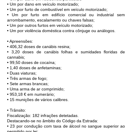
• Um por dano em veículo motorizado;
• Um por furto de combustível em veículo motorizado;
• Um por furto em edifício comercial ou industrial sem
arrombamento, escalamento ou chaves falsas;
• Um por outros furtos em veículo motorizado;
• Um por violência doméstica contra cônjuge ou análogos.
• Apreensões:
• 406,32 doses de canábis resina;
• 3,20 doses de canábis folhas e sumidades floridas de
cannabis;
• 99,50 doses de cocaína;
• 1,40 doses de anfetaminas;
• Duas viaturas;
• Três armas de fogo;
• Sete armas brancas;
• Uma arma de ar comprimido;
• 953,18 € em numerário;
• 15 munições de vários calibres.
• Trânsito:
Fiscalização: 182 infrações detetadas.
Destacando-se no âmbito do Código da Estrada:
• 23 por condução com taxa de álcool no sangue superior ao
permitido por lei;