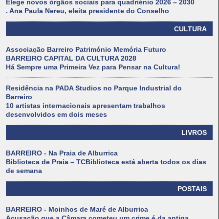
Elege novos órgãos sociais para quadriénio 2026 – 2030
. Ana Paula Nereu, eleita presidente do Conselho
CULTURA
Associação Barreiro Património Memória Futuro
BARREIRO CAPITAL DA CULTURA 2028
Há Sempre uma Primeira Vez para Pensar na Cultura!
Residência na PADA Studios no Parque Industrial do
Barreiro
10 artistas internacionais apresentam trabalhos
desenvolvidos em dois meses
LIVROS
BARREIRO - Na Praia de Alburrica
Biblioteca de Praia – TCBiblioteca está aberta todos os dias
de semana
POSTAIS
BARREIRO - Moinhos de Maré de Alburrica
Acusação que a Câmara cometeu um crime é da antiga