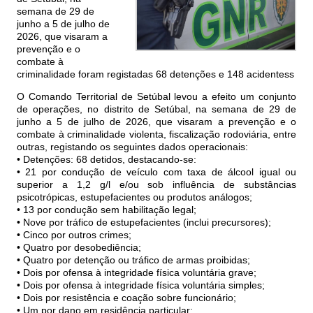
semana de 29 de
junho a 5 de julho de
2026, que visaram a
prevenção e o
combate à
criminalidade foram registadas 68 detenções e 148 acidentess
O Comando Territorial de Setúbal levou a efeito um conjunto
de operações, no distrito de Setúbal, na semana de 29 de
junho a 5 de julho de 2026, que visaram a prevenção e o
combate à criminalidade violenta, fiscalização rodoviária, entre
outras, registando os seguintes dados operacionais:
• Detenções: 68 detidos, destacando-se:
• 21 por condução de veículo com taxa de álcool igual ou
superior a 1,2 g/l e/ou sob influência de substâncias
psicotrópicas, estupefacientes ou produtos análogos;
• 13 por condução sem habilitação legal;
• Nove por tráfico de estupefacientes (inclui precursores);
• Cinco por outros crimes;
• Quatro por desobediência;
• Quatro por detenção ou tráfico de armas proibidas;
• Dois por ofensa à integridade física voluntária grave;
• Dois por ofensa à integridade física voluntária simples;
• Dois por resistência e coação sobre funcionário;
• Um por dano em residência particular;