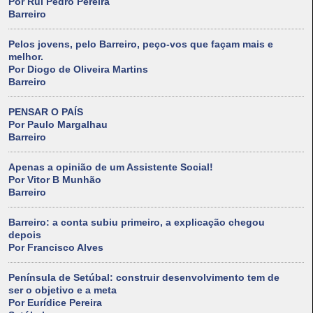
Por Rui Pedro Pereira
Barreiro
Pelos jovens, pelo Barreiro, peço-vos que façam mais e
melhor.
Por Diogo de Oliveira Martins
Barreiro
PENSAR O PAÍS
Por Paulo Margalhau
Barreiro
Apenas a opinião de um Assistente Social!
Por Vitor B Munhão
Barreiro
Barreiro: a conta subiu primeiro, a explicação chegou
depois
Por Francisco Alves
Península de Setúbal: construir desenvolvimento tem de
ser o objetivo e a meta
Por Eurídice Pereira