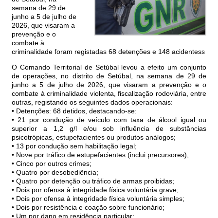
semana de 29 de
junho a 5 de julho de
2026, que visaram a
prevenção e o
combate à
criminalidade foram registadas 68 detenções e 148 acidentess
O Comando Territorial de Setúbal levou a efeito um conjunto
de operações, no distrito de Setúbal, na semana de 29 de
junho a 5 de julho de 2026, que visaram a prevenção e o
combate à criminalidade violenta, fiscalização rodoviária, entre
outras, registando os seguintes dados operacionais:
• Detenções: 68 detidos, destacando-se:
• 21 por condução de veículo com taxa de álcool igual ou
superior a 1,2 g/l e/ou sob influência de substâncias
psicotrópicas, estupefacientes ou produtos análogos;
• 13 por condução sem habilitação legal;
• Nove por tráfico de estupefacientes (inclui precursores);
• Cinco por outros crimes;
• Quatro por desobediência;
• Quatro por detenção ou tráfico de armas proibidas;
• Dois por ofensa à integridade física voluntária grave;
• Dois por ofensa à integridade física voluntária simples;
• Dois por resistência e coação sobre funcionário;
• Um por dano em residência particular;