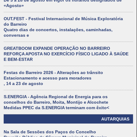
De 3 a 28 de agosto em vigor os horários designados de
«Agosto»
OUT.FEST - Festival Internacional de Música Exploratória
do Barreiro
Quatro dias de concertos, instalações, caminhadas,
conversas e
GREATBOOM EXPANDE OPERAÇÃO NO BARREIRO
REFORÇA APOSTA NO EXERCÍCIO FÍSICO LIGADO À SAÚDE
E BEM-ESTAR
Festas do Barreiro 2026 - Alterações ao trânsito
Estacionamento e acesso para moradores
, 14 a 23 de agosto
S.ENERGIA - Agência Regional de Energia para os
concelhos do Barreiro, Moita, Montijo e Alcochete
Medidas PPEC da S.ENERGIA terminam com êxito<
AUTARQUIAS
Na Sala de Sessões dos Paços do Concelho