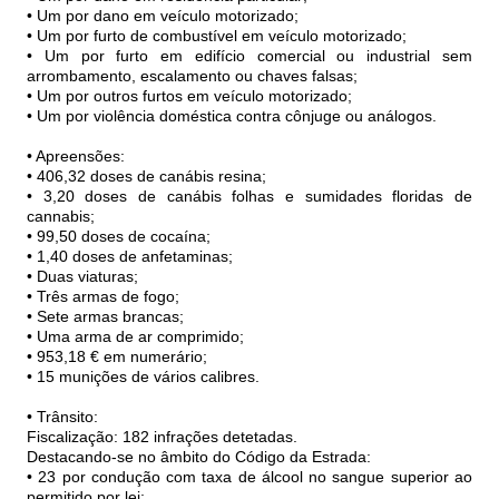
• Um por dano em veículo motorizado;
• Um por furto de combustível em veículo motorizado;
• Um por furto em edifício comercial ou industrial sem
arrombamento, escalamento ou chaves falsas;
• Um por outros furtos em veículo motorizado;
• Um por violência doméstica contra cônjuge ou análogos.
• Apreensões:
• 406,32 doses de canábis resina;
• 3,20 doses de canábis folhas e sumidades floridas de
cannabis;
• 99,50 doses de cocaína;
• 1,40 doses de anfetaminas;
• Duas viaturas;
• Três armas de fogo;
• Sete armas brancas;
• Uma arma de ar comprimido;
• 953,18 € em numerário;
• 15 munições de vários calibres.
• Trânsito:
Fiscalização: 182 infrações detetadas.
Destacando-se no âmbito do Código da Estrada:
• 23 por condução com taxa de álcool no sangue superior ao
permitido por lei;