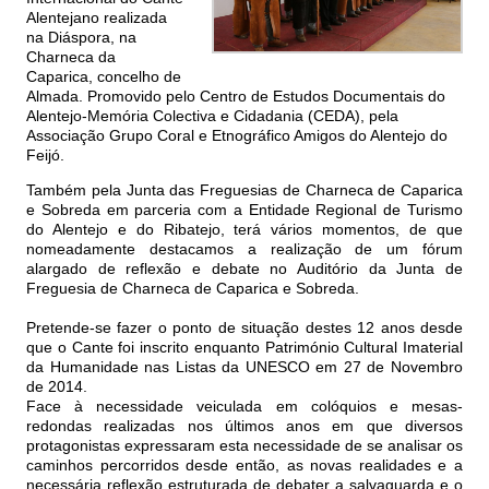
Alentejano realizada
na Diáspora, na
Charneca da
Caparica, concelho de
Almada. Promovido pelo Centro de Estudos Documentais do
Alentejo-Memória Colectiva e Cidadania (CEDA), pela
Associação Grupo Coral e Etnográfico Amigos do Alentejo do
Feijó.
Também pela Junta das Freguesias de Charneca de Caparica
e Sobreda em parceria com a Entidade Regional de Turismo
do Alentejo e do Ribatejo, terá vários momentos, de que
nomeadamente destacamos a realização de um fórum
alargado de reflexão e debate no Auditório da Junta de
Freguesia de Charneca de Caparica e Sobreda.
Pretende-se fazer o ponto de situação destes 12 anos desde
que o Cante foi inscrito enquanto Património Cultural Imaterial
da Humanidade nas Listas da UNESCO em 27 de Novembro
de 2014.
Face à necessidade veiculada em colóquios e mesas-
redondas realizadas nos últimos anos em que diversos
protagonistas expressaram esta necessidade de se analisar os
caminhos percorridos desde então, as novas realidades e a
necessária reflexão estruturada de debater a salvaguarda e o