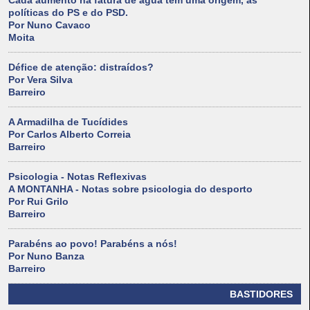
Cada aumento na fatura de água tem uma origem, as
políticas do PS e do PSD.
Por Nuno Cavaco
Moita
Défice de atenção: distraídos?
Por Vera Silva
Barreiro
A Armadilha de Tucídides
Por Carlos Alberto Correia
Barreiro
Psicologia - Notas Reflexivas
A MONTANHA - Notas sobre psicologia do desporto
Por Rui Grilo
Barreiro
Parabéns ao povo! Parabéns a nós!
Por Nuno Banza
Barreiro
BASTIDORES