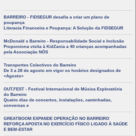
BARREIRO - FIDSEGUR desafia a criar um plano de
poupança
Literacia Financeira e Poupança: A Solução da FIDSEGUR
McDonald s Barreiro - Responsabilidade Social e Inclusão
Proporciona visita à KidZania a 40 crianças acompanhadas
pela Associação NÓS
Transportes Colectivos do Barreiro
De 3 a 28 de agosto em vigor os horários designados de
«Agosto»
OUT.FEST - Festival Internacional de Música Exploratória
do Barreiro
Quatro dias de concertos, instalações, caminhadas,
conversas e
GREATBOOM EXPANDE OPERAÇÃO NO BARREIRO
REFORÇA APOSTA NO EXERCÍCIO FÍSICO LIGADO À SAÚDE
E BEM-ESTAR