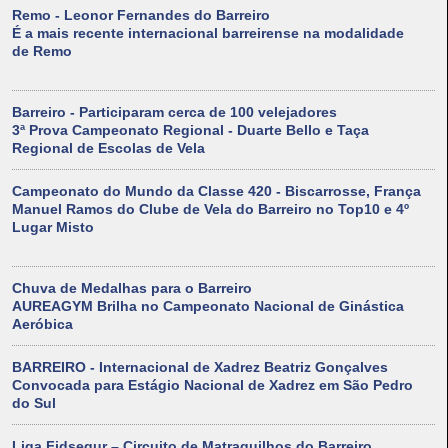
Remo - Leonor Fernandes do Barreiro
É a mais recente internacional barreirense na modalidade
de Remo
Barreiro - Participaram cerca de 100 velejadores
3ª Prova Campeonato Regional - Duarte Bello e Taça
Regional de Escolas de Vela
Campeonato do Mundo da Classe 420 - Biscarrosse, França
Manuel Ramos do Clube de Vela do Barreiro no Top10 e 4º
Lugar Misto
Chuva de Medalhas para o Barreiro
AUREAGYM Brilha no Campeonato Nacional de Ginástica
Aeróbica
BARREIRO - Internacional de Xadrez Beatriz Gonçalves
Convocada para Estágio Nacional de Xadrez em São Pedro
do Sul
Liga Fidsegur – Circuito de Matraquilhos do Barreiro