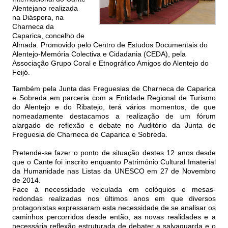
Alentejano realizada
na Diáspora, na
Charneca da
Caparica, concelho de
Almada. Promovido pelo Centro de Estudos Documentais do
Alentejo-Memória Colectiva e Cidadania (CEDA), pela
Associação Grupo Coral e Etnográfico Amigos do Alentejo do
Feijó.
Também pela Junta das Freguesias de Charneca de Caparica
e Sobreda em parceria com a Entidade Regional de Turismo
do Alentejo e do Ribatejo, terá vários momentos, de que
nomeadamente destacamos a realização de um fórum
alargado de reflexão e debate no Auditório da Junta de
Freguesia de Charneca de Caparica e Sobreda.
Pretende-se fazer o ponto de situação destes 12 anos desde
que o Cante foi inscrito enquanto Património Cultural Imaterial
da Humanidade nas Listas da UNESCO em 27 de Novembro
de 2014.
Face à necessidade veiculada em colóquios e mesas-
redondas realizadas nos últimos anos em que diversos
protagonistas expressaram esta necessidade de se analisar os
caminhos percorridos desde então, as novas realidades e a
necessária reflexão estruturada de debater a salvaguarda e o